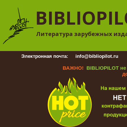
BIBLIOPI
Литература зарубежных изд
Электронная почта:
info@bibliopilot.ru
Гр
ВАЖНО!
BIBLIOPILOT не
д