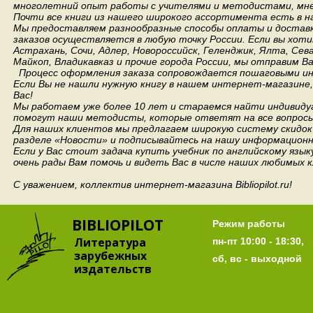
многолетний опыт работы с учителями и методистами, мнен
Почти все книги из нашего широкого ассортимента есть в н
Мы предоставляем разнообразные способы оплаты и доставки
заказов осуществляется в любую точку России.
Если вы хоти
Астрахань, Сочи, Адлер, Новороссийск, Геленджик, Ялта, Сев
Майкоп, Владикавказ и прочие города России, мы отправим В
Процесс оформления заказа сопровождается пошаговыми ин
Если Вы не нашли нужную книгу в нашем интернет-магазине
Вас!
Мы работаем уже более 10 лет и стараемся найти индивидуа
помогут наши методисты, которые ответят на все вопросы
Для наших клиентов мы предлагаем широкую систему скидок 
разделе «Новости» и подписывайтесь на нашу информационн
Если у Вас стоит задача купить учебник по английскому язы
очень рады Вам помочь и видеть Вас в числе наших любимых 
С уважением, коллектив интернет-магазина Bibliopilot.ru!
BIBLIOPILOT
Режим работы
Литература
пн-пт 10:00 - 18:30,
зарубежных
сб, вс - выходной
издательств