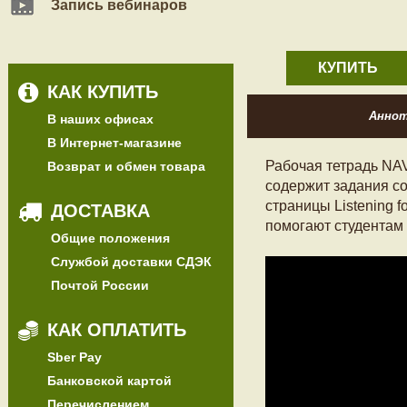
Запись вебинаров
КУПИТЬ
КАК КУПИТЬ
Анно
В наших офисах
В Интернет-магазине
Рабочая тетрадь NA
Возврат и обмен товара
содержит задания с
страницы Listening f
ДОСТАВКА
помогают студентам 
Общие положения
Службой доставки СДЭК
Почтой России
КАК ОПЛАТИТЬ
Sber Pay
Банковской картой
Перечислением