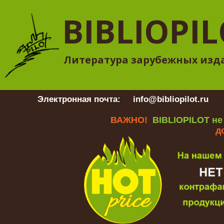
BIBLIOPI
Литература зарубежных изд
Электронная почта:
info@bibliopilot.ru
Гр
ВАЖНО!
BIBLIOPILOT не
д