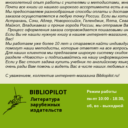
многолетний опыт работы с учителями и методистами, мнен
Почти все книги из нашего широкого ассортимента есть в н
Мы предоставляем разнообразные способы оплаты и доставки
заказов осуществляется в любую точку России.
Если вы хоти
Астрахань, Сочи, Адлер, Новороссийск, Геленджик, Ялта, Сев
Майкоп, Владикавказ и прочие города России, мы отправим В
Процесс оформления заказа сопровождается пошаговыми ин
Если Вы не нашли нужную книгу в нашем интернет-магазине
Вас!
Мы работаем уже более 10 лет и стараемся найти индивидуа
помогут наши методисты, которые ответят на все вопросы
Для наших клиентов мы предлагаем широкую систему скидок 
разделе «Новости» и подписывайтесь на нашу информационн
Если у Вас стоит задача купить учебник по английскому язы
очень рады Вам помочь и видеть Вас в числе наших любимых 
С уважением, коллектив интернет-магазина Bibliopilot.ru!
BIBLIOPILOT
Режим работы
Литература
пн-пт 10:00 - 18:30,
зарубежных
сб, вс - выходной
издательств