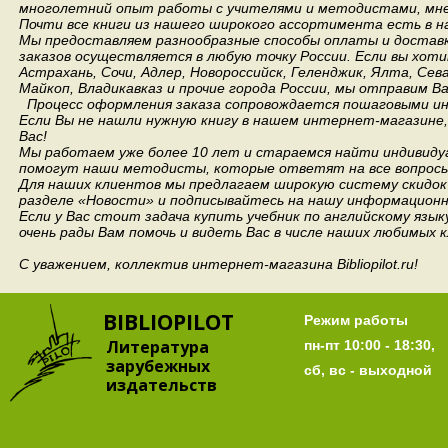
многолетний опыт работы с учителями и методистами, мнен
Почти все книги из нашего широкого ассортимента есть в н
Мы предоставляем разнообразные способы оплаты и доставки
заказов осуществляется в любую точку России.
Если вы хоти
Астрахань, Сочи, Адлер, Новороссийск, Геленджик, Ялта, Сев
Майкоп, Владикавказ и прочие города России, мы отправим В
Процесс оформления заказа сопровождается пошаговыми ин
Если Вы не нашли нужную книгу в нашем интернет-магазине
Вас!
Мы работаем уже более 10 лет и стараемся найти индивидуа
помогут наши методисты, которые ответят на все вопросы
Для наших клиентов мы предлагаем широкую систему скидок 
разделе «Новости» и подписывайтесь на нашу информационн
Если у Вас стоит задача купить учебник по английскому язы
очень рады Вам помочь и видеть Вас в числе наших любимых 
С уважением, коллектив интернет-магазина Bibliopilot.ru!
BIBLIOPILOT
Режим работы
Литература
пн-пт 10:00 - 18:30,
зарубежных
сб, вс - выходной
издательств