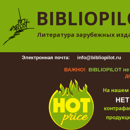
BIBLIOPI
Литература зарубежных изд
Электронная почта:
info@bibliopilot.ru
Гр
ВАЖНО!
BIBLIOPILOT не
д