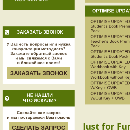
OPTIMISE UPDA
OPTIMISE UPDATED
Student's Book Prem
Pack
ЗАКАЗАТЬ ЗВОНОК
OPTIMISE UPDATED
Teacher's Book Pre
У Вас есть вопросы или нужна
Pack
консультация методиста?
OPTIMISE UPDATED
Закажите обратный звонок
Student's Book Pack
и мы свяжемся с Вами
OPTIMISE UPDATED
в ближайшее время!
Workbook with Key
ЗАКАЗАТЬ ЗВОНОК
OPTIMISE UPDATED
Workbook without Ke
OPTIMISE UPDATED
W/Key + OWB
OPTIMISE UPDATED
НЕ НАШЛИ
W/Out Key + OWB
ЧТО ИСКАЛИ?
Сделайте нам запрос
и мы постараемся Вам помочь
Just for Fu
СДЕЛАТЬ ЗАПРОС