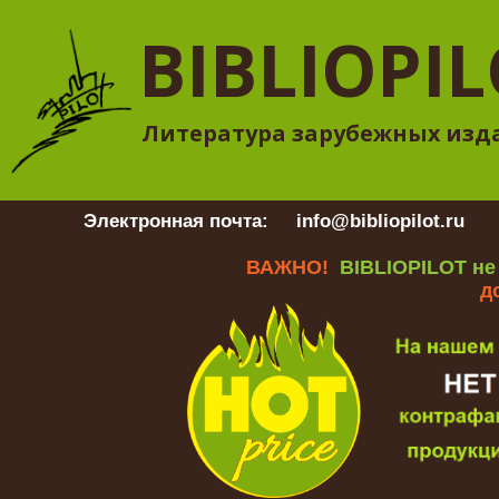
BIBLIOPI
Литература зарубежных изд
Электронная почта:
info@bibliopilot.ru
Гр
ВАЖНО!
BIBLIOPILOT не
д