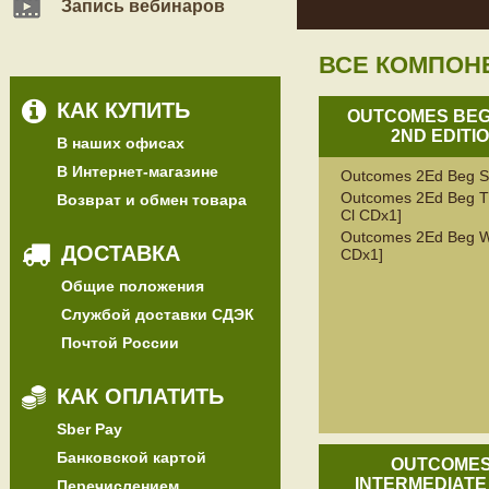
Запись вебинаров
ВСЕ КОМПОН
КАК КУПИТЬ
OUTCOMES BEG
2ND EDITI
В наших офисах
В Интернет-магазине
Outcomes 2Ed Beg SB
Outcomes 2Ed Beg T
Возврат и обмен товара
Cl CDx1]
Outcomes 2Ed Beg W
ДОСТАВКА
CDx1]
Общие положения
Службой доставки СДЭК
Почтой России
КАК ОПЛАТИТЬ
Sber Pay
Банковской картой
OUTCOME
INTERMEDIATE
Перечислением