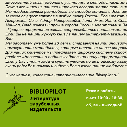
многолетний опыт работы с учителями и методистами, мнен
Почти все книги из нашего широкого ассортимента есть в н
Мы предоставляем разнообразные способы оплаты и доставки
заказов осуществляется в любую точку России.
Если вы хоти
Астрахань, Сочи, Адлер, Новороссийск, Геленджик, Ялта, Сев
Майкоп, Владикавказ и прочие города России, мы отправим В
Процесс оформления заказа сопровождается пошаговыми ин
Если Вы не нашли нужную книгу в нашем интернет-магазине
Вас!
Мы работаем уже более 10 лет и стараемся найти индивидуа
помогут наши методисты, которые ответят на все вопросы
Для наших клиентов мы предлагаем широкую систему скидок 
разделе «Новости» и подписывайтесь на нашу информационн
Если у Вас стоит задача купить учебник по английскому язы
очень рады Вам помочь и видеть Вас в числе наших любимых 
С уважением, коллектив интернет-магазина Bibliopilot.ru!
BIBLIOPILOT
Режим работы
Литература
пн-пт 10:00 - 18:30,
зарубежных
сб, вс - выходной
издательств