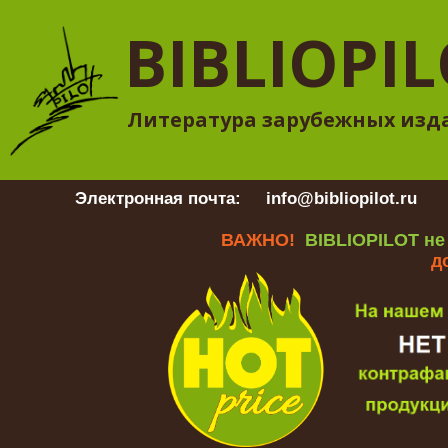
BIBLIOPI
Литература зарубежных изд
Электронная почта:
info@bibliopilot.ru
Гр
ВАЖНО!
BIBLIOPILOT не
д