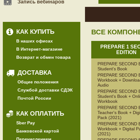
Запись вебинаров
КАК КУПИТЬ
ВСЕ КОМПОН
В наших офисах
PREPARE 1 SE
В Интернет-магазине
EDITION
Возврат и обмен товара
PREPARE SECOND 
Student's Book
ДОСТАВКА
PREPARE SECOND 
Workbook + Downloa
Общие положения
Audio
Службой доставки СДЭК
PREPARE SECOND 
Student's Book + Onl
Почтой России
Workbook
PREPARE SECOND 
КАК ОПЛАТИТЬ
Teacher's Book + Digi
Pack (2021)
Sber Pay
PREPARE SECOND 
Workbook + Digital P
Банковской картой
(2021)
Перечислением