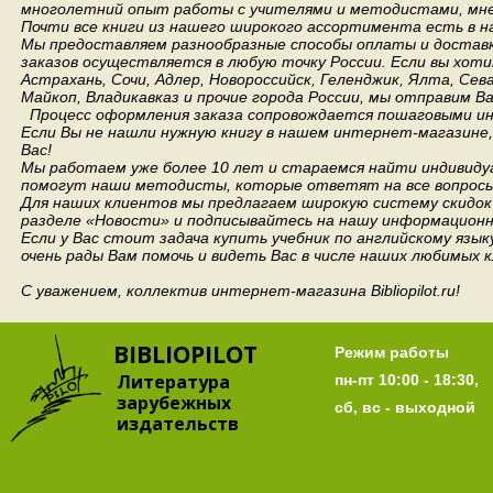
многолетний опыт работы с учителями и методистами, мнен
Почти все книги из нашего широкого ассортимента есть в н
Мы предоставляем разнообразные способы оплаты и доставки
заказов осуществляется в любую точку России.
Если вы хоти
Астрахань, Сочи, Адлер, Новороссийск, Геленджик, Ялта, Сев
Майкоп, Владикавказ и прочие города России, мы отправим В
Процесс оформления заказа сопровождается пошаговыми ин
Если Вы не нашли нужную книгу в нашем интернет-магазине
Вас!
Мы работаем уже более 10 лет и стараемся найти индивидуа
помогут наши методисты, которые ответят на все вопросы
Для наших клиентов мы предлагаем широкую систему скидок 
разделе «Новости» и подписывайтесь на нашу информационн
Если у Вас стоит задача купить учебник по английскому язы
очень рады Вам помочь и видеть Вас в числе наших любимых 
С уважением, коллектив интернет-магазина Bibliopilot.ru!
BIBLIOPILOT
Режим работы
Литература
пн-пт 10:00 - 18:30,
зарубежных
сб, вс - выходной
издательств