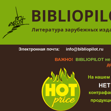
BIBLIOPI
Литература зарубежных изд
Электронная почта:
info@bibliopilot.ru
Гр
ВАЖНО!
BIBLIOPILOT не
д