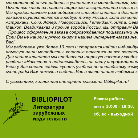
многолетний опыт работы с учителями и методистами, мнен
Почти все книги из нашего широкого ассортимента есть в н
Мы предоставляем разнообразные способы оплаты и доставки
заказов осуществляется в любую точку России.
Если вы хоти
Астрахань, Сочи, Адлер, Новороссийск, Геленджик, Ялта, Сев
Майкоп, Владикавказ и прочие города России, мы отправим В
Процесс оформления заказа сопровождается пошаговыми ин
Если Вы не нашли нужную книгу в нашем интернет-магазине
Вас!
Мы работаем уже более 10 лет и стараемся найти индивидуа
помогут наши методисты, которые ответят на все вопросы
Для наших клиентов мы предлагаем широкую систему скидок 
разделе «Новости» и подписывайтесь на нашу информационн
Если у Вас стоит задача купить учебник по английскому язы
очень рады Вам помочь и видеть Вас в числе наших любимых 
С уважением, коллектив интернет-магазина Bibliopilot.ru!
BIBLIOPILOT
Режим работы
Литература
пн-пт 10:00 - 18:30,
зарубежных
сб, вс - выходной
издательств