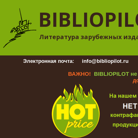
BIBLIOPI
Литература зарубежных изд
Электронная почта:
info@bibliopilot.ru
Гр
ВАЖНО!
BIBLIOPILOT не
д