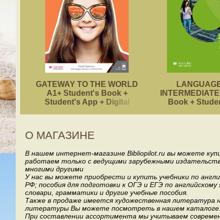
GATEWAY TO THE WORLD
LANGUAGE
A1+ Student's Book +
INTERMEDIATE 
Student's App + Digital
Book + Stude
Student's Book Pack
О МАГАЗИНЕ
В нашем интернет-магазине Bibliopilot.ru вы можете ку
работаем только с ведущими зарубежными издательствами, т
многими другими
У нас вы можете приобрести и купить учебники по англ
РФ; пособия для подготовки к ОГЭ и ЕГЭ по английскому
словари, грамматики и другие учебные пособия.
Также в продаже имеется художественная литература на
литературы Вы можете посмотреть в нашем каталоге
При составлении ассортимента мы учитываем современ