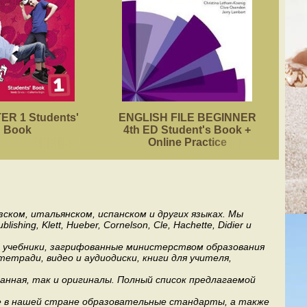
R 1 Students'
ENGLISH FILE BEGINNER
ACA
Book
4th ED Student's Book +
Online Practice
ском, итальянском, испанском и других языках. Мы
ng, Klett, Hueber, Cornelson, Cle, Hachette, Didier и
ь учебники, загрифованные министерством образования
етради, видео и аудиодиски, книги для учителя,
анная, так и оригиналы. Полный список предлагаемой
е в нашей стране образовательные стандарты, а также