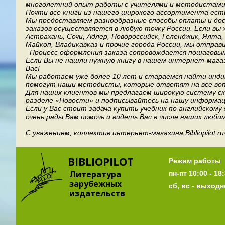
многолетний опыт работы с учителями и методистами, 
Почти все книги из нашего широкого ассортимента есть
Мы предоставляем разнообразные способы оплаты и дост
заказов осуществляется в любую точку России.
Если вы 
Астрахань, Сочи, Адлер, Новороссийск, Геленджик, Ялта
Майкоп, Владикавказ и прочие города России, мы отправ
Процесс оформления заказа сопровождается пошаговым
Если Вы не нашли нужную книгу в нашем интернет-мага
Вас!
Мы работаем уже более 10 лет и стараемся найти индив
помогут наши методисты, которые ответят на все воп
Для наших клиентов мы предлагаем широкую систему ски
разделе «Новости» и подписывайтесь на нашу информац
Если у Вас стоит задача купить учебник по английскому
очень рады Вам помочь и видеть Вас в числе наших люби
С уважением, коллектив интернет-магазина Bibliopilot.ru
BIBLIOPILOT
Режим работы
Литература
пн-пт 10:00 - 18:
зарубежных
сб, вс - выход
издательств