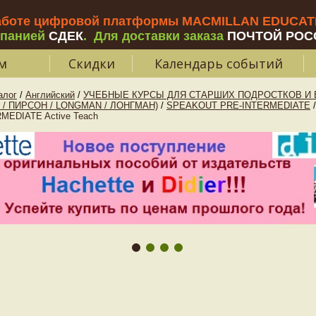
аботе цифровой платформы MACMILLAN EDUCATIO
мпанией
СДЕК
.
Для доставки заказа
ПОЧТОЙ РОС
м
Скидки
Календарь событий
алог
/
Английский
/
УЧЕБНЫЕ КУРСЫ ДЛЯ СТАРШИХ ПОДРОСТКОВ И В
/ ПИРСОН / LONGMAN / ЛОНГМАН)
/
SPEAKOUT PRE-INTERMEDIATE
/
EDIATE Active Teach