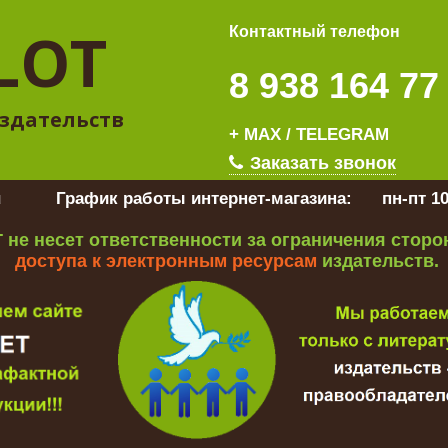
LOT
Контактный телефон
8 938 164 77
здательств
+ MAX / TELEGRAM
Заказать звонок
u
График работы интернет-магазина:
пн-пт 10
 не несет ответственности за ограничения стор
доступа к электронным ресурсам
издательств.