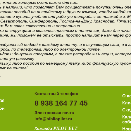
мнение которых очень важно для нас.
 в наличии, что позволяет Вам осуществлять покупки очень оп
авки пособий по английскому и другим языкам, чтобы любой к
хотите купить учебник или рабочую тетрадь с отправкой в г. 
, Севастополь, Симферополь, Ростов-на-Дону, Краснодар, Пятиго
им Вам заказ качественно и оперативно.
и инструкциям и является простым и понятным, даже для нач
зине, мы поможем ее отыскать, просто напишите нам через фор
идуальный подход к каждому клиенту: и к изучающим язык, и к 
росы по телефонам, либо по электронной почте.
док и бонусных программ, а также распродажи и акции, которы
ионную рассылку.
 языку, либо пособия по немецкому языку, либо французскую ху
мых клиентов!
!
Контактный телефон
О к
30,
8 938 164 77 45
Кли
ной
Ски
Электронная почта
Кал
i
nfo@bibliopilot.ru
соб
PILOT
ELT
Команда
Нов