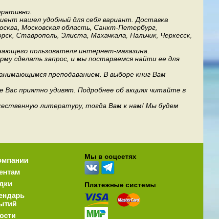
еративно.
лиент нашел удобный для себя вариант. Доставка
Москва, Московская область, Санкт-Петербург,
рск, Ставрополь, Элиста, Махачкала, Нальчик, Черкесск,
инающего пользователя интернет-магазина.
му сделать запрос, и мы постараемся найти ее для
занимающимся преподаванием. В выборе книг Вам
е Вас приятно удивят. Подробнее об акциях читайте в
дожественную литературу, тогда Вам к нам! Мы будем
Мы в соцсетях
омпании
ентам
дки
Платежные системы
ендарь
ытий
ости