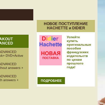
НОВОЕ ПОСТУПЛЕНИЕ
HACHETTE и DIDIER
Успейте
AKOUT
купить
ANCED
оригинальные
пособия
ADVANCED
французских
ook+ DVD+Active
издательств
по ценам
прошлого
ADVANCED
года!
thout answers +
ADVANCED
th answers +
ПОДРОБНЕЕ