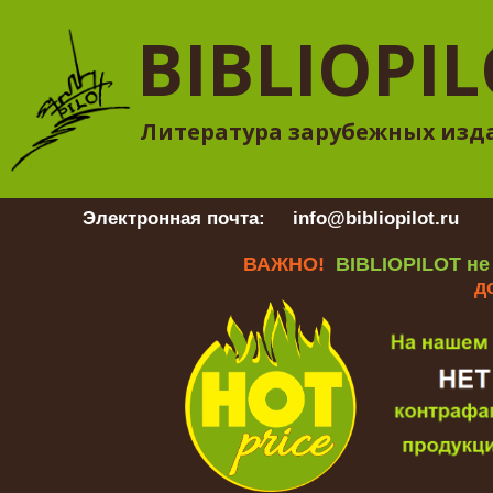
BIBLIOPI
Литература зарубежных изд
Электронная почта:
info@bibliopilot.ru
Гр
ВАЖНО!
BIBLIOPILOT не
д