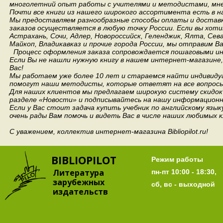
многолетний опыт работы с учителями и методистами, мнен
Почти все книги из нашего широкого ассортимента есть в н
Мы предоставляем разнообразные способы оплаты и доставки
заказов осуществляется в любую точку России.
Если вы хоти
Астрахань, Сочи, Адлер, Новороссийск, Геленджик, Ялта, Сев
Майкоп, Владикавказ и прочие города России, мы отправим В
Процесс оформления заказа сопровождается пошаговыми ин
Если Вы не нашли нужную книгу в нашем интернет-магазине
Вас!
Мы работаем уже более 10 лет и стараемся найти индивидуа
помогут наши методисты, которые ответят на все вопросы
Для наших клиентов мы предлагаем широкую систему скидок 
разделе «Новости» и подписывайтесь на нашу информационн
Если у Вас стоит задача купить учебник по английскому язы
очень рады Вам помочь и видеть Вас в числе наших любимых 
С уважением, коллектив интернет-магазина Bibliopilot.ru!
BIBLIOPILOT
Режим работы
Литература
пн-пт 10:00 - 18:30,
зарубежных
сб, вс - выходной
издательств