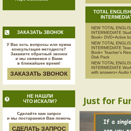
TOTAL ENGLIS
INTERMEDIA
NEW TOTAL ENGLI
ЗАКАЗАТЬ ЗВОНОК
INTERMEDIATE Stude
Book+ DVD+Active b
NEW TOTAL ENGLI
У Вас есть вопросы или нужна
INTERMEDIATE Teac
консультация методиста?
Book+ Teacher's Res
Закажите обратный звонок
Disk Pack
и мы свяжемся с Вами
NEW TOTAL ENGLI
в ближайшее время!
INTERMEDIATE Wor
with answers+ Audio
ЗАКАЗАТЬ ЗВОНОК
НЕ НАШЛИ
Just for Fu
ЧТО ИСКАЛИ?
Сделайте нам запрос
и мы постараемся Вам помочь
СДЕЛАТЬ ЗАПРОС