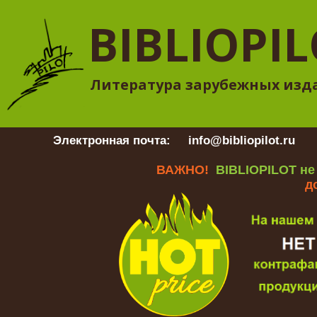
BIBLIOPI
Литература зарубежных изд
Электронная почта:
info@bibliopilot.ru
Гр
ВАЖНО!
BIBLIOPILOT не
д