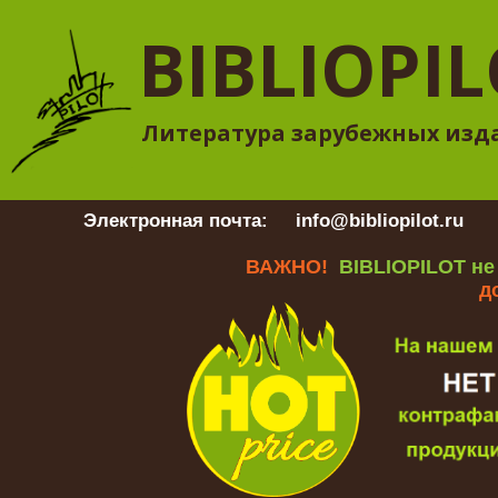
BIBLIOPI
Литература зарубежных изд
Электронная почта:
info@bibliopilot.ru
Гр
ВАЖНО!
BIBLIOPILOT не
д