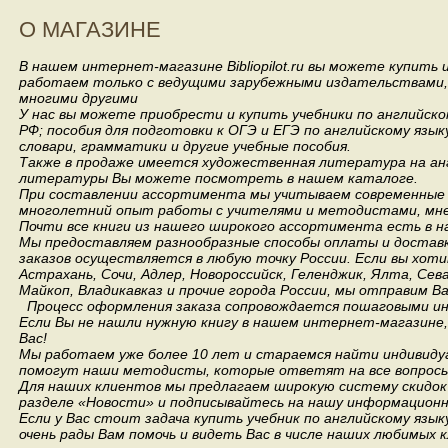
О МАГАЗИНЕ
В нашем интернет-магазине Bibliopilot.ru вы можете купить
работаем только с ведущими зарубежными издательствами, такими
многими другими
У нас вы можете приобрести и купить учебники по английск
РФ; пособия для подготовки к ОГЭ и ЕГЭ по английскому язык
словари, грамматики и другие учебные пособия.
Также в продаже имеется художественная литература на анг
литературы Вы можете посмотреть в нашем каталоге.
При составлении ассортимента мы учитываем современные 
многолетний опыт работы с учителями и методистами, мнен
Почти все книги из нашего широкого ассортимента есть в н
Мы предоставляем разнообразные способы оплаты и доставки
заказов осуществляется в любую точку России.
Если вы хоти
Астрахань, Сочи, Адлер, Новороссийск, Геленджик, Ялта, Сев
Майкоп, Владикавказ и прочие города России, мы отправим В
Процесс оформления заказа сопровождается пошаговыми ин
Если Вы не нашли нужную книгу в нашем интернет-магазине
Вас!
Мы работаем уже более 10 лет и стараемся найти индивидуа
помогут наши методисты, которые ответят на все вопросы
Для наших клиентов мы предлагаем широкую систему скидок 
разделе «Новости» и подписывайтесь на нашу информационн
Если у Вас стоит задача купить учебник по английскому язы
очень рады Вам помочь и видеть Вас в числе наших любимых 