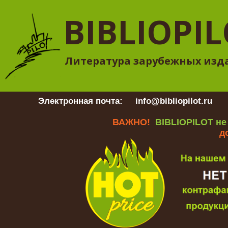
BIBLIOPI
Литература зарубежных изд
Электронная почта:
info@bibliopilot.ru
Гр
ВАЖНО!
BIBLIOPILOT не
д