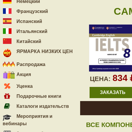
Немецкий
CAM
Французский
Испанский
Итальянский
Китайский
ЯРМАРКА НИЗКИХ ЦЕН
Распродажа
Акция
834
ЦЕНА:
Уценка
ЗАКАЗАТЬ
Подарочные книги
Каталоги издательств
Мероприятия и
вебинары
ВСЕ КОМПОН