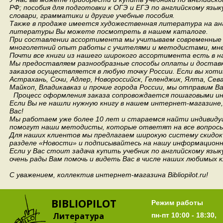
РФ; пособия для подготовки к ОГЭ и ЕГЭ по английскому язык
словари, грамматики и другие учебные пособия.
Также в продаже имеется художественная литература на анг
литературы Вы можете посмотреть в нашем каталоге.
При составлении ассортимента мы учитываем современные 
многолетний опыт работы с учителями и методистами, мнен
Почти все книги из нашего широкого ассортимента есть в н
Мы предоставляем разнообразные способы оплаты и доставки
заказов осуществляется в любую точку России.
Если вы хоти
Астрахань, Сочи, Адлер, Новороссийск, Геленджик, Ялта, Сев
Майкоп, Владикавказ и прочие города России, мы отправим В
Процесс оформления заказа сопровождается пошаговыми ин
Если Вы не нашли нужную книгу в нашем интернет-магазине
Вас!
Мы работаем уже более 10 лет и стараемся найти индивидуа
помогут наши методисты, которые ответят на все вопросы
Для наших клиентов мы предлагаем широкую систему скидок 
разделе «Новости» и подписывайтесь на нашу информационн
Если у Вас стоит задача купить учебник по английскому язы
очень рады Вам помочь и видеть Вас в числе наших любимых 
С уважением, коллектив интернет-магазина Bibliopilot.ru!
BIBLIOPILOT
Режим работы
Литература
пн-пт 10:00 - 18:30,