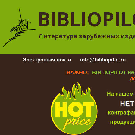
BIBLIOPI
Литература зарубежных изд
Электронная почта:
info@bibliopilot.ru
Гр
ВАЖНО!
BIBLIOPILOT не
д