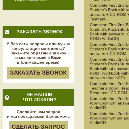
Complete First 2nd E
Student's Book witho
answers + CD-ROM 
Testbank
Complete First 2nd E
Student's Pack (Stud
ЗАКАЗАТЬ ЗВОНОК
Book with answers +
ROM+AudioCD)
У Вас есть вопросы или нужна
Complete First 2nd E
консультация методиста?
Student's Book witho
Закажите обратный звонок
answers + CD-ROM
и мы свяжемся с Вами
Complete First 2nd E
в ближайшее время!
Student's Pack (Stud
Book without answer
ЗАКАЗАТЬ ЗВОНОК
ROM .Workbook with
answers+AudioCD)
Complete First 2nd E
Teacher's Book +Teac
Resources CD-ROM
НЕ НАШЛИ
Complete First 2nd E
ЧТО ИСКАЛИ?
Workbook with answe
AudioCD
Сделайте нам запрос
Complete First 2nd E
и мы постараемся Вам помочь
Workbook without an
AudioCD
СДЕЛАТЬ ЗАПРОС