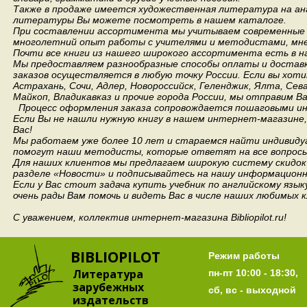
Также в продаже имеется художественная литература на анг
литературы Вы можете посмотреть в нашем каталоге.
При составлении ассортимента мы учитываем современные 
многолетний опыт работы с учителями и методистами, мнен
Почти все книги из нашего широкого ассортимента есть в н
Мы предоставляем разнообразные способы оплаты и доставки
заказов осуществляется в любую точку России.
Если вы хоти
Астрахань, Сочи, Адлер, Новороссийск, Геленджик, Ялта, Сев
Майкоп, Владикавказ и прочие города России, мы отправим В
Процесс оформления заказа сопровождается пошаговыми ин
Если Вы не нашли нужную книгу в нашем интернет-магазине
Вас!
Мы работаем уже более 10 лет и стараемся найти индивидуа
помогут наши методисты, которые ответят на все вопросы
Для наших клиентов мы предлагаем широкую систему скидок 
разделе «Новости» и подписывайтесь на нашу информационн
Если у Вас стоит задача купить учебник по английскому язы
очень рады Вам помочь и видеть Вас в числе наших любимых 
С уважением, коллектив интернет-магазина Bibliopilot.ru!
BIBLIOPILOT
Режим работы
Литература
пн-пт 10:00 - 18:30,
зарубежных
сб, вс - выходной
издательств