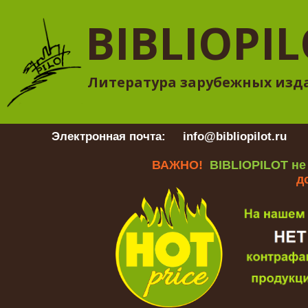
BIBLIOPI
Литература зарубежных изд
Электронная почта:
info@bibliopilot.ru
Гр
ВАЖНО!
BIBLIOPILOT не
д