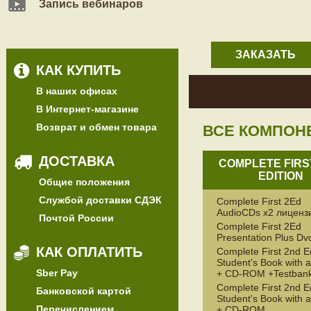
Запись вебинаров
ЗАКАЗАТЬ
КАК КУПИТЬ
В наших офисах
В Интернет-магазине
Возврат и обмен товара
ВСЕ КОМПОН
ДОСТАВКА
COMPLETE FIRS
EDITION
Общие положения
Службой доставки СДЭК
Complete First 2Ed
AudioCDs x2 лицен
Почтой России
Complete First 2Ed
Presentation Plus D
КАК ОПЛАТИТЬ
Complete First 2nd E
Student's Book with 
Sber Pay
+ CD-ROM +Testban
Complete First 2nd E
Банковской картой
Student's Book with 
Перечислением
+ CD-ROM