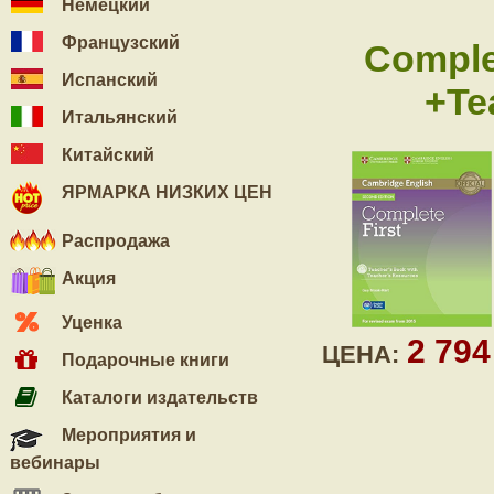
Немецкий
Французский
Comple
Испанский
+Te
Итальянский
Китайский
ЯРМАРКА НИЗКИХ ЦЕН
Распродажа
Акция
Уценка
2 79
ЦЕНА:
Подарочные книги
Каталоги издательств
Мероприятия и
вебинары