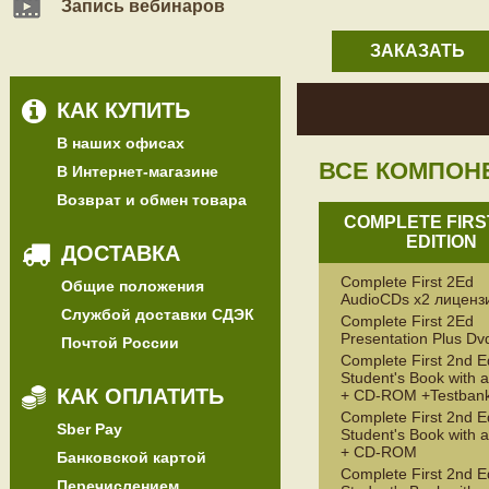
Запись вебинаров
ЗАКАЗАТЬ
КАК КУПИТЬ
В наших офисах
ВСЕ КОМПОН
В Интернет-магазине
Возврат и обмен товара
COMPLETE FIRS
EDITION
ДОСТАВКА
Complete First 2Ed
Общие положения
AudioCDs x2 лицен
Службой доставки СДЭК
Complete First 2Ed
Presentation Plus D
Почтой России
Complete First 2nd E
Student's Book with 
КАК ОПЛАТИТЬ
+ CD-ROM +Testban
Complete First 2nd E
Sber Pay
Student's Book with 
+ CD-ROM
Банковской картой
Complete First 2nd E
Перечислением