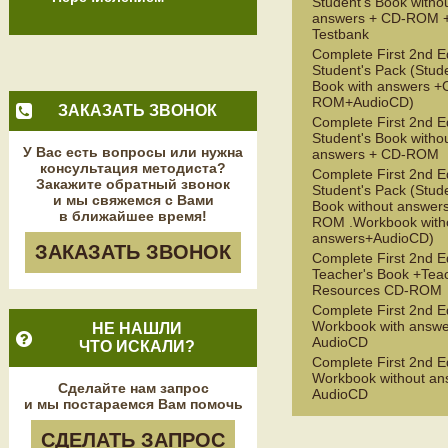
Student's Book witho
answers + CD-ROM 
Testbank
Complete First 2nd E
Student's Pack (Stud
Book with answers +
ROM+AudioCD)
ЗАКАЗАТЬ ЗВОНОК
Complete First 2nd E
Student's Book witho
У Вас есть вопросы или нужна
answers + CD-ROM
консультация методиста?
Complete First 2nd E
Закажите обратный звонок
Student's Pack (Stud
и мы свяжемся с Вами
Book without answer
в ближайшее время!
ROM .Workbook with
answers+AudioCD)
ЗАКАЗАТЬ ЗВОНОК
Complete First 2nd E
Teacher's Book +Teac
Resources CD-ROM
Complete First 2nd E
Workbook with answe
НЕ НАШЛИ
AudioCD
ЧТО ИСКАЛИ?
Complete First 2nd E
Workbook without an
Сделайте нам запрос
AudioCD
и мы постараемся Вам помочь
СДЕЛАТЬ ЗАПРОС