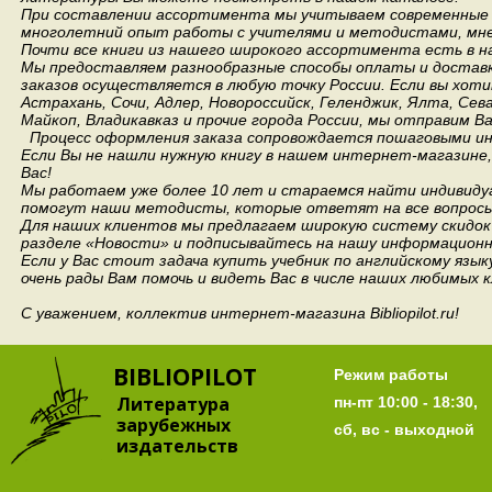
При составлении ассортимента мы учитываем современные 
многолетний опыт работы с учителями и методистами, мнен
Почти все книги из нашего широкого ассортимента есть в н
Мы предоставляем разнообразные способы оплаты и доставки
заказов осуществляется в любую точку России.
Если вы хоти
Астрахань, Сочи, Адлер, Новороссийск, Геленджик, Ялта, Сев
Майкоп, Владикавказ и прочие города России, мы отправим В
Процесс оформления заказа сопровождается пошаговыми ин
Если Вы не нашли нужную книгу в нашем интернет-магазине
Вас!
Мы работаем уже более 10 лет и стараемся найти индивидуа
помогут наши методисты, которые ответят на все вопросы
Для наших клиентов мы предлагаем широкую систему скидок 
разделе «Новости» и подписывайтесь на нашу информационн
Если у Вас стоит задача купить учебник по английскому язы
очень рады Вам помочь и видеть Вас в числе наших любимых 
С уважением, коллектив интернет-магазина Bibliopilot.ru!
BIBLIOPILOT
Режим работы
Литература
пн-пт 10:00 - 18:30,
зарубежных
сб, вс - выходной
издательств