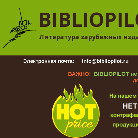
BIBLIOPI
Литература зарубежных изд
Электронная почта:
info@bibliopilot.ru
Гр
ВАЖНО!
BIBLIOPILOT не
д