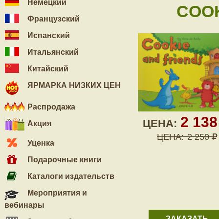
Немецкий
COOK
Французский
Испанский
Итальянский
Китайский
ЯРМАРКА НИЗКИХ ЦЕН
Распродажа
2 13
ЦЕНА:
Акция
ЦЕНА:
2 250
Уценка
Подарочные книги
Каталоги издательств
Мероприятия и
вебинары
ЗАКАЗАТЬ