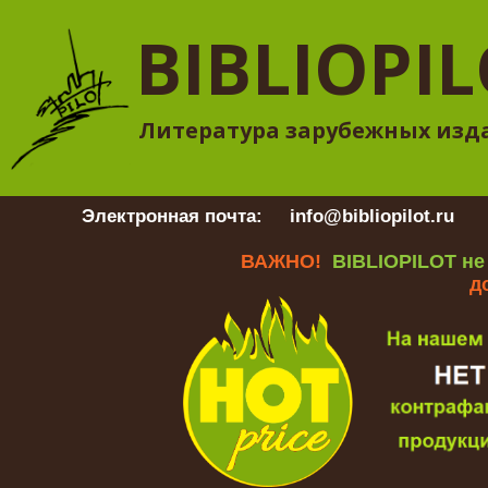
BIBLIOPI
Литература зарубежных изд
Электронная почта:
info@bibliopilot.ru
Гр
ВАЖНО!
BIBLIOPILOT не
д