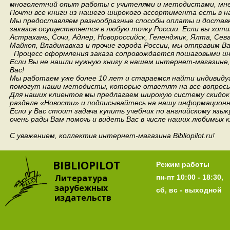
многолетний опыт работы с учителями и методистами, мнен
Почти все книги из нашего широкого ассортимента есть в н
Мы предоставляем разнообразные способы оплаты и доставки
заказов осуществляется в любую точку России.
Если вы хоти
Астрахань, Сочи, Адлер, Новороссийск, Геленджик, Ялта, Сев
Майкоп, Владикавказ и прочие города России, мы отправим В
Процесс оформления заказа сопровождается пошаговыми ин
Если Вы не нашли нужную книгу в нашем интернет-магазине
Вас!
Мы работаем уже более 10 лет и стараемся найти индивидуа
помогут наши методисты, которые ответят на все вопросы
Для наших клиентов мы предлагаем широкую систему скидок 
разделе «Новости» и подписывайтесь на нашу информационн
Если у Вас стоит задача купить учебник по английскому язы
очень рады Вам помочь и видеть Вас в числе наших любимых 
С уважением, коллектив интернет-магазина Bibliopilot.ru!
BIBLIOPILOT
Режим работы
Литература
пн-пт 10:00 - 18:30,
зарубежных
сб, вс - выходной
издательств