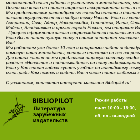
многолетний опыт работы с учителями и методистами, мнен
Почти все книги из нашего широкого ассортимента есть в н
Мы предоставляем разнообразные способы оплаты и доставки
заказов осуществляется в любую точку России.
Если вы хоти
Астрахань, Сочи, Адлер, Новороссийск, Геленджик, Ялта, Сев
Майкоп, Владикавказ и прочие города России, мы отправим В
Процесс оформления заказа сопровождается пошаговыми ин
Если Вы не нашли нужную книгу в нашем интернет-магазине
Вас!
Мы работаем уже более 10 лет и стараемся найти индивидуа
помогут наши методисты, которые ответят на все вопросы
Для наших клиентов мы предлагаем широкую систему скидок 
разделе «Новости» и подписывайтесь на нашу информационн
Если у Вас стоит задача купить учебник по английскому язы
очень рады Вам помочь и видеть Вас в числе наших любимых 
С уважением, коллектив интернет-магазина Bibliopilot.ru!
BIBLIOPILOT
Режим работы
Литература
пн-пт 10:00 - 18:30,
зарубежных
сб, вс - выходной
издательств