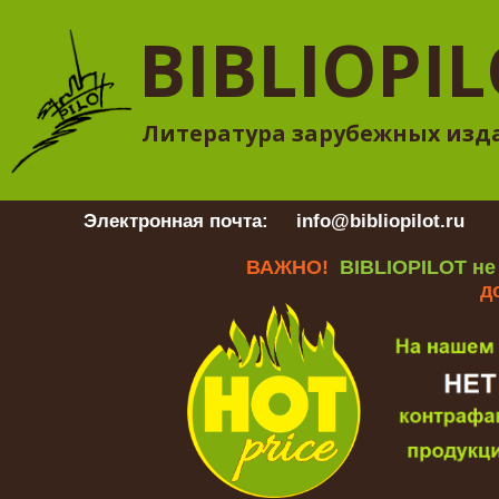
BIBLIOPI
Литература зарубежных изд
Электронная почта:
info@bibliopilot.ru
Гр
ВАЖНО!
BIBLIOPILOT не
д