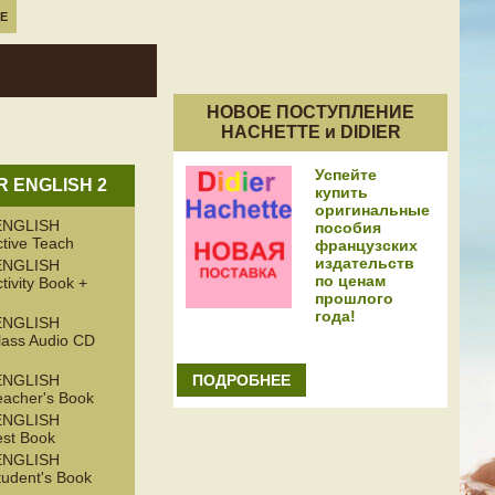
Е
НОВОЕ ПОСТУПЛЕНИЕ
HACHETTE и DIDIER
Успейте
 ENGLISH 2
купить
оригинальные
ENGLISH
пособия
tive Teach
французских
издательств
ENGLISH
по ценам
ivity Book +
прошлого
года!
ENGLISH
ass Audio CD
ПОДРОБНЕЕ
ENGLISH
acher's Book
ENGLISH
st Book
ENGLISH
udent's Book