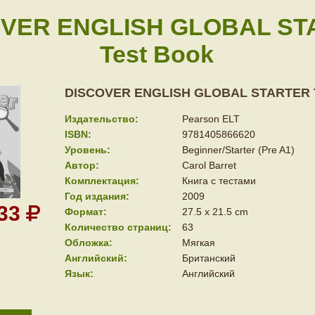
VER ENGLISH GLOBAL ST
Test Book
DISCOVER ENGLISH GLOBAL STARTER T
Издательство:
Pearson ELT
ISBN:
9781405866620
Уровень:
Beginner/Starter (Pre A1)
Автор:
Carol Barret
Комплектация:
Книга с тестами
Год издания:
2009
033
Формат:
27.5 x 21.5 cm
Количество страниц:
63
Обложка:
Мягкая
Английский:
Британский
Язык:
Английский