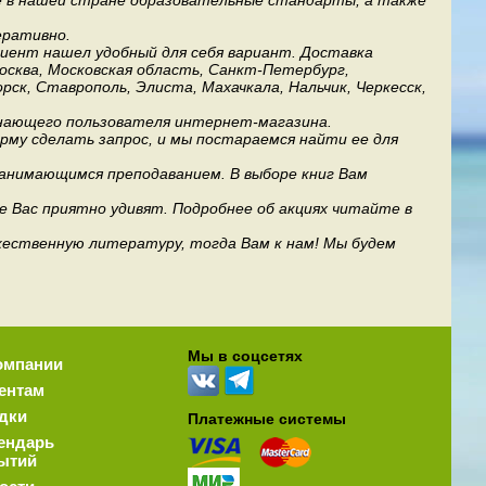
е в нашей стране образовательные стандарты, а также
еративно.
лиент нашел удобный для себя вариант. Доставка
Москва, Московская область, Санкт-Петербург,
рск, Ставрополь, Элиста, Махачкала, Нальчик, Черкесск,
инающего пользователя интернет-магазина.
му сделать запрос, и мы постараемся найти ее для
занимающимся преподаванием. В выборе книг Вам
е Вас приятно удивят. Подробнее об акциях читайте в
дожественную литературу, тогда Вам к нам! Мы будем
Мы в соцсетях
омпании
ентам
дки
Платежные системы
ендарь
ытий