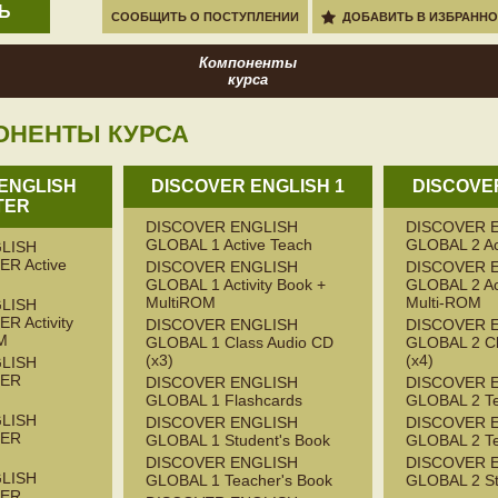
Ь
СООБЩИТЬ О ПОСТУПЛЕНИИ
ДОБАВИТЬ В ИЗБРАННО
Компоненты
курса
ОНЕНТЫ КУРСА
ENGLISH
DISCOVER ENGLISH 1
DISCOVER
TER
DISCOVER ENGLISH
DISCOVER 
GLOBAL 1 Active Teach
GLOBAL 2 Ac
LISH
R Active
DISCOVER ENGLISH
DISCOVER 
GLOBAL 1 Activity Book +
GLOBAL 2 Act
MultiROM
Multi-ROM
LISH
 Activity
DISCOVER ENGLISH
DISCOVER 
M
GLOBAL 1 Class Audio CD
GLOBAL 2 Cl
(x3)
(x4)
LISH
TER
DISCOVER ENGLISH
DISCOVER 
GLOBAL 1 Flashcards
GLOBAL 2 Te
LISH
DISCOVER ENGLISH
DISCOVER 
TER
GLOBAL 1 Student's Book
GLOBAL 2 Te
DISCOVER ENGLISH
DISCOVER 
LISH
GLOBAL 1 Teacher's Book
GLOBAL 2 St
TER