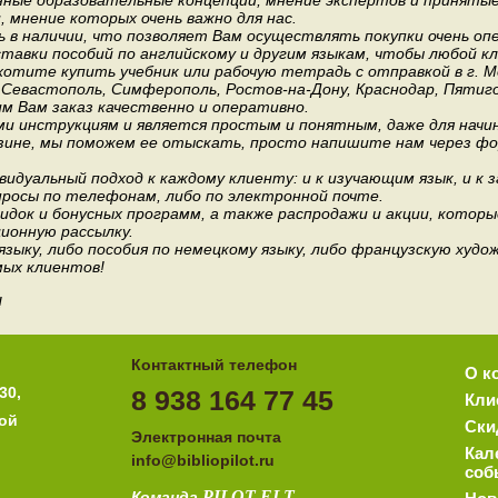
ные образовательные концепции, мнение экспертов и приняты
мнение которых очень важно для нас.
 в наличии, что позволяет Вам осуществлять покупки очень оп
авки пособий по английскому и другим языкам, чтобы любой к
хотите купить учебник или рабочую тетрадь с отправкой в г. 
, Севастополь, Симферополь, Ростов-на-Дону, Краснодар, Пятиго
им Вам заказ качественно и оперативно.
и инструкциям и является простым и понятным, даже для нач
зине, мы поможем ее отыскать, просто напишите нам через фор
идуальный подход к каждому клиенту: и к изучающим язык, и к 
росы по телефонам, либо по электронной почте.
док и бонусных программ, а также распродажи и акции, которы
ионную рассылку.
 языку, либо пособия по немецкому языку, либо французскую ху
мых клиентов!
!
Контактный телефон
О к
30,
8 938 164 77 45
Кли
ной
Ски
Электронная почта
Кал
i
nfo@bibliopilot.ru
соб
PILOT
ELT
Команда