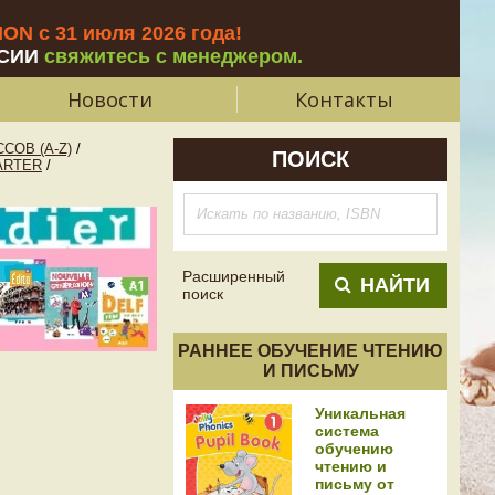
N с 31 июля 2026 года
!
СИИ
свяжитесь с менеджером.
Новости
Контакты
СОВ (A-Z)
/
ПОИСК
ARTER
/
Расширенный
НАЙТИ
поиск
РАННЕЕ ОБУЧЕНИЕ ЧТЕНИЮ
И ПИСЬМУ
Уникальная
система
обучению
чтению и
письму от