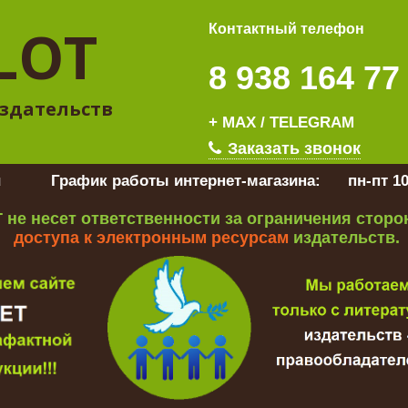
LOT
Контактный телефон
8 938 164 77
здательств
+ MAX / TELEGRAM
Заказать звонок
u
График работы интернет-магазина:
пн-пт 10
 не несет ответственности за ограничения стор
доступа к электронным ресурсам
издательств.