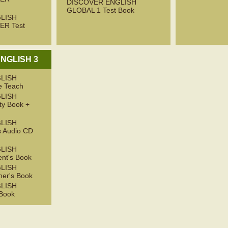
DISCOVER ENGLISH
GLOBAL 1 Test Book
LISH
ER Test
NGLISH 3
LISH
e Teach
LISH
ty Book +
LISH
 Audio CD
LISH
nt's Book
LISH
er's Book
LISH
Book