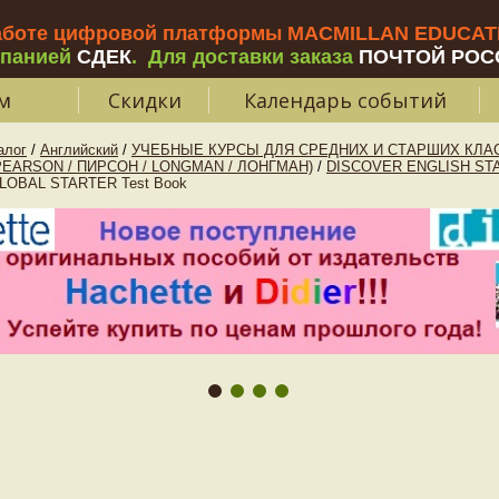
аботе цифровой платформы MACMILLAN EDUCATIO
мпанией
СДЕК
.
Для доставки заказа
ПОЧТОЙ РОС
м
Скидки
Календарь событий
алог
/
Английский
/
УЧЕБНЫЕ КУРСЫ ДЛЯ СРЕДНИХ И СТАРШИХ КЛАС
PEARSON / ПИРСОН / LONGMAN / ЛОНГМАН)
/
DISCOVER ENGLISH ST
LOBAL STARTER Test Book