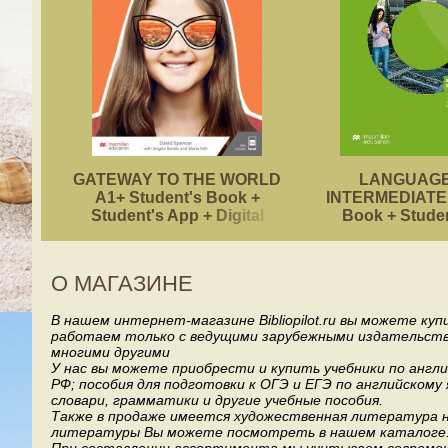
GATEWAY TO THE WORLD
LANGUAGE
A1+ Student's Book +
INTERMEDIATE 
Student's App + Digital
Book + Stude
Student's Book Pack
О МАГАЗИНЕ
В нашем интернет-магазине Bibliopilot.ru вы можете ку
работаем только с ведущими зарубежными издательствами, т
многими другими
У нас вы можете приобрести и купить учебники по англ
РФ; пособия для подготовки к ОГЭ и ЕГЭ по английскому
словари, грамматики и другие учебные пособия.
Также в продаже имеется художественная литература на
литературы Вы можете посмотреть в нашем каталоге