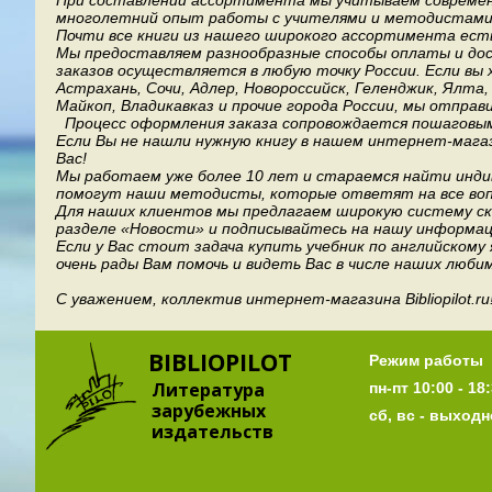
При составлении ассортимента мы учитываем современ
многолетний опыт работы с учителями и методистами, 
Почти все книги из нашего широкого ассортимента есть
Мы предоставляем разнообразные способы оплаты и дост
заказов осуществляется в любую точку России.
Если вы 
Астрахань, Сочи, Адлер, Новороссийск, Геленджик, Ялта
Майкоп, Владикавказ и прочие города России, мы отправ
Процесс оформления заказа сопровождается пошаговым
Если Вы не нашли нужную книгу в нашем интернет-мага
Вас!
Мы работаем уже более 10 лет и стараемся найти индив
помогут наши методисты, которые ответят на все воп
Для наших клиентов мы предлагаем широкую систему ски
разделе «Новости» и подписывайтесь на нашу информац
Если у Вас стоит задача купить учебник по английскому
очень рады Вам помочь и видеть Вас в числе наших люби
С уважением, коллектив интернет-магазина Bibliopilot.ru
BIBLIOPILOT
Режим работы
Литература
пн-пт 10:00 - 18:
зарубежных
сб, вс - выход
издательств