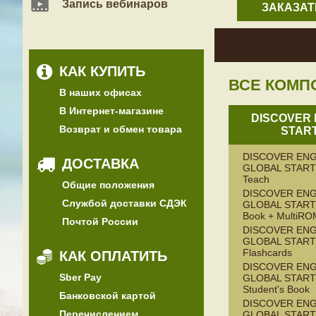
Запись вебинаров
ЗАКАЗАТ
КАК КУПИТЬ
ВСЕ КОМП
В наших офисах
В Интернет-магазине
DISCOVER 
Возврат и обмен товара
STAR
DISCOVER ENG
ДОСТАВКА
GLOBAL STARTE
Teach
Общие положения
DISCOVER ENG
Службой доставки СДЭК
GLOBAL STARTER
Book + MultiRO
Почтой России
DISCOVER ENG
GLOBAL STAR
Flashcards
КАК ОПЛАТИТЬ
DISCOVER ENG
Sber Pay
GLOBAL STAR
Student's Book
Банковской картой
DISCOVER ENG
Перечислением
GLOBAL STAR