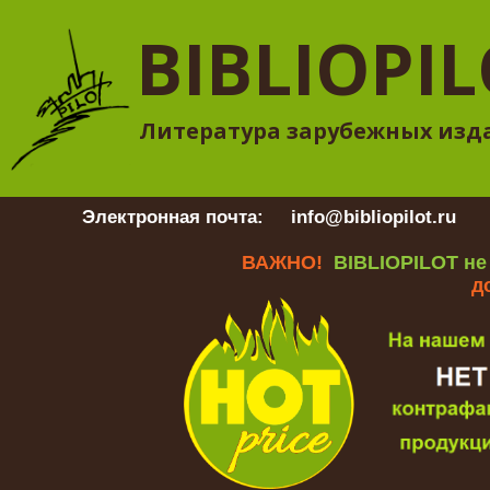
BIBLIOPI
Литература зарубежных изд
Электронная почта:
info@bibliopilot.ru
Гр
ВАЖНО!
BIBLIOPILOT не
д