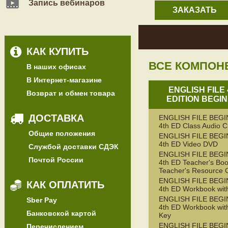
Запись вебинаров
ЗАКАЗАТЬ
КАК КУПИТЬ
ВСЕ КОМПОН
В наших офисах
В Интернет-магазине
ENGLISH FILE
Возврат и обмен товара
EDITION BEGI
ДОСТАВКА
ENGLISH FILE BEG
4th ED Class Audio 
Общие положения
ENGLISH FILE BEG
4th ED Video DVD
Службой доставки СДЭК
ENGLISH FILE BEG
Почтой России
4th ED Teacher's Boo
Teacher's Resource 
ENGLISH FILE BEG
КАК ОПЛАТИТЬ
4th ED Workbook wit
ENGLISH FILE BEG
Sber Pay
4th ED Workbook wit
Банковской картой
Key
ENGLISH FILE BEG
Перечислением