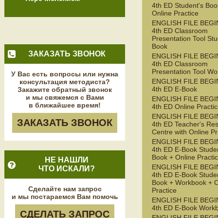
4th ED Student's Boo
Online Practice
ENGLISH FILE BEG
4th ED Classroom
Presentation Tool Stu
Book
ЗАКАЗАТЬ ЗВОНОК
ENGLISH FILE BEG
4th ED Classroom
Presentation Tool W
У Вас есть вопросы или нужна
ENGLISH FILE BEG
консультация методиста?
4th ED E-Book
Закажите обратный звонок
и мы свяжемся с Вами
ENGLISH FILE BEG
в ближайшее время!
4th ED Online Practi
ENGLISH FILE BEG
ЗАКАЗАТЬ ЗВОНОК
4th ED Teacher's Re
Centre with Online Pr
ENGLISH FILE BEG
4th ED E-Book Studen
Book + Online Practi
НЕ НАШЛИ
ENGLISH FILE BEG
ЧТО ИСКАЛИ?
4th ED E-Book Studen
Book + Workbook + O
Сделайте нам запрос
Practice
и мы постараемся Вам помочь
ENGLISH FILE BEG
4th ED E-Book Work
СДЕЛАТЬ ЗАПРОС
ENGLISH FILE BEG