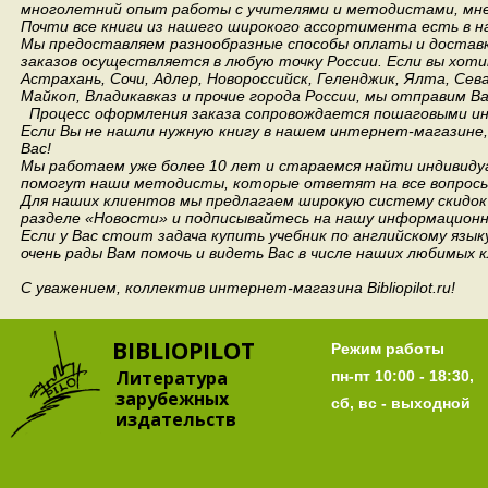
многолетний опыт работы с учителями и методистами, мнен
Почти все книги из нашего широкого ассортимента есть в н
Мы предоставляем разнообразные способы оплаты и доставки
заказов осуществляется в любую точку России.
Если вы хоти
Астрахань, Сочи, Адлер, Новороссийск, Геленджик, Ялта, Сев
Майкоп, Владикавказ и прочие города России, мы отправим В
Процесс оформления заказа сопровождается пошаговыми ин
Если Вы не нашли нужную книгу в нашем интернет-магазине
Вас!
Мы работаем уже более 10 лет и стараемся найти индивидуа
помогут наши методисты, которые ответят на все вопросы
Для наших клиентов мы предлагаем широкую систему скидок 
разделе «Новости» и подписывайтесь на нашу информационн
Если у Вас стоит задача купить учебник по английскому язы
очень рады Вам помочь и видеть Вас в числе наших любимых 
С уважением, коллектив интернет-магазина Bibliopilot.ru!
BIBLIOPILOT
Режим работы
Литература
пн-пт 10:00 - 18:30,
зарубежных
сб, вс - выходной
издательств