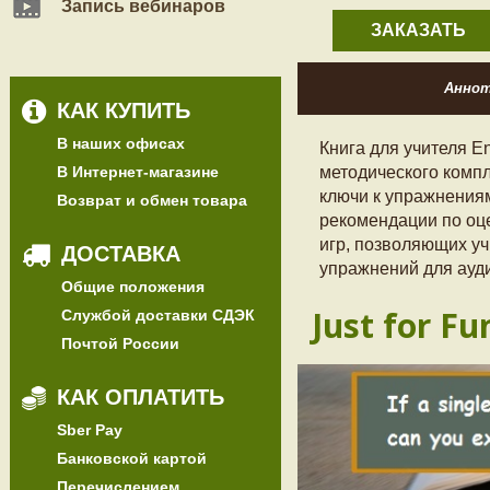
Запись вебинаров
ЗАКАЗАТЬ
Анно
КАК КУПИТЬ
В наших офисах
Книга для учителя En
В Интернет-магазине
методического компл
ключи к упражнениям
Возврат и обмен товара
рекомендации по оц
игр, позволяющих у
ДОСТАВКА
упражнений для ауд
Общие положения
Just for Fu
Службой доставки СДЭК
Почтой России
КАК ОПЛАТИТЬ
Sber Pay
Банковской картой
Перечислением