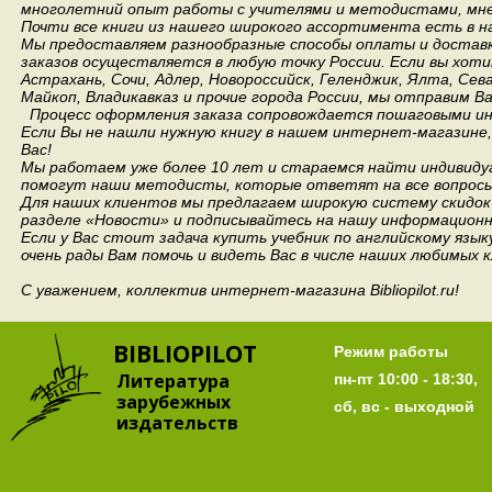
многолетний опыт работы с учителями и методистами, мнен
Почти все книги из нашего широкого ассортимента есть в н
Мы предоставляем разнообразные способы оплаты и доставки
заказов осуществляется в любую точку России.
Если вы хоти
Астрахань, Сочи, Адлер, Новороссийск, Геленджик, Ялта, Сев
Майкоп, Владикавказ и прочие города России, мы отправим В
Процесс оформления заказа сопровождается пошаговыми ин
Если Вы не нашли нужную книгу в нашем интернет-магазине
Вас!
Мы работаем уже более 10 лет и стараемся найти индивидуа
помогут наши методисты, которые ответят на все вопросы
Для наших клиентов мы предлагаем широкую систему скидок 
разделе «Новости» и подписывайтесь на нашу информационн
Если у Вас стоит задача купить учебник по английскому язы
очень рады Вам помочь и видеть Вас в числе наших любимых 
С уважением, коллектив интернет-магазина Bibliopilot.ru!
BIBLIOPILOT
Режим работы
Литература
пн-пт 10:00 - 18:30,
зарубежных
сб, вс - выходной
издательств