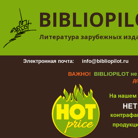
BIBLIOPI
Литература зарубежных изд
Электронная почта:
info@bibliopilot.ru
Гр
ВАЖНО!
BIBLIOPILOT не
д