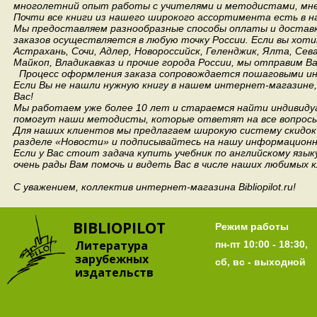
многолетний опыт работы с учителями и методистами, мнен
Почти все книги из нашего широкого ассортимента есть в н
Мы предоставляем разнообразные способы оплаты и доставки
заказов осуществляется в любую точку России.
Если вы хоти
Астрахань, Сочи, Адлер, Новороссийск, Геленджик, Ялта, Сев
Майкоп, Владикавказ и прочие города России, мы отправим В
Процесс оформления заказа сопровождается пошаговыми ин
Если Вы не нашли нужную книгу в нашем интернет-магазине
Вас!
Мы работаем уже более 10 лет и стараемся найти индивидуа
помогут наши методисты, которые ответят на все вопросы
Для наших клиентов мы предлагаем широкую систему скидок 
разделе «Новости» и подписывайтесь на нашу информационн
Если у Вас стоит задача купить учебник по английскому язы
очень рады Вам помочь и видеть Вас в числе наших любимых 
С уважением, коллектив интернет-магазина Bibliopilot.ru!
BIBLIOPILOT
Режим работы
Литература
пн-пт 10:00 - 18:30,
зарубежных
сб, вс - выходной
издательств