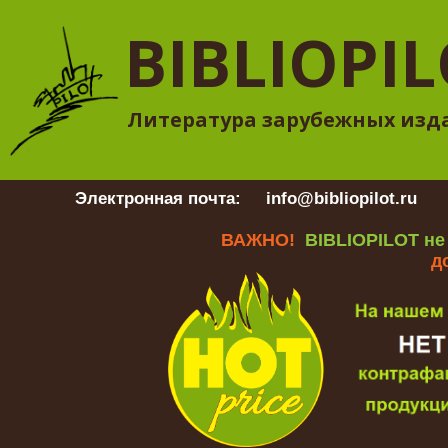
BIBLIOPI
Литература зарубежных изд
Электронная почта:
info@bibliopilot.ru
Гр
ВАЖНО!
BIBLIOPILOT не
д