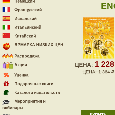
Немецкий
EN
Французский
Испанский
Итальянский
Китайский
ЯРМАРКА НИЗКИХ ЦЕН
Распродажа
1 22
ЦЕНА:
Акция
ЦЕНА:
1 364
Уценка
Подарочные книги
Каталоги издательств
Мероприятия и
вебинары
КУПИТЬ