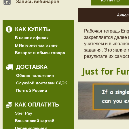
Запись вебинаров
Анно
КАК КУПИТЬ
Рабочая тетрадь Eng
закрепляется далее
В наших офисах
учителем и выполня
В Интернет-магазине
задания. Это являе
Возврат и обмен товара
результате их самос
ДОСТАВКА
Just for Fu
Общие положения
Службой доставки СДЭК
Почтой России
КАК ОПЛАТИТЬ
Sber Pay
Банковской картой
Перечислением