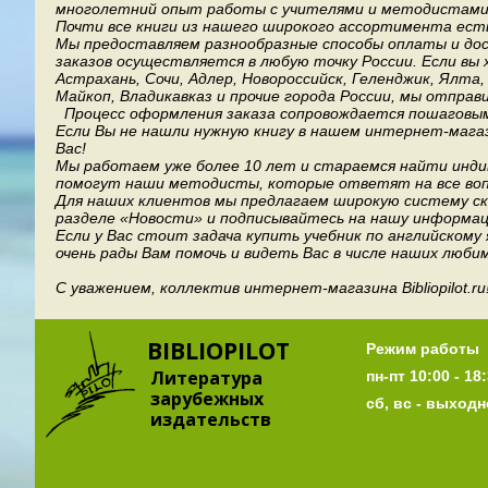
многолетний опыт работы с учителями и методистами, 
Почти все книги из нашего широкого ассортимента есть
Мы предоставляем разнообразные способы оплаты и дост
заказов осуществляется в любую точку России.
Если вы 
Астрахань, Сочи, Адлер, Новороссийск, Геленджик, Ялта
Майкоп, Владикавказ и прочие города России, мы отправ
Процесс оформления заказа сопровождается пошаговым
Если Вы не нашли нужную книгу в нашем интернет-мага
Вас!
Мы работаем уже более 10 лет и стараемся найти индив
помогут наши методисты, которые ответят на все воп
Для наших клиентов мы предлагаем широкую систему ски
разделе «Новости» и подписывайтесь на нашу информац
Если у Вас стоит задача купить учебник по английскому
очень рады Вам помочь и видеть Вас в числе наших люби
С уважением, коллектив интернет-магазина Bibliopilot.ru
BIBLIOPILOT
Режим работы
Литература
пн-пт 10:00 - 18:
зарубежных
сб, вс - выход
издательств