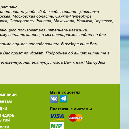
еративно.
лиент нашел удобный для себя вариант. Доставка
Москва, Московская область, Санкт-Петербург,
рск, Ставрополь, Элиста, Махачкала, Нальчик, Черкесск,
инающего пользователя интернет-магазина.
му сделать запрос, и мы постараемся найти ее для
занимающимся преподаванием. В выборе книг Вам
е Вас приятно удивят. Подробнее об акциях читайте в
дожественную литературу, тогда Вам к нам! Мы будем
Мы в соцсетях
омпании
ентам
дки
Платежные системы
ендарь
ытий
ости