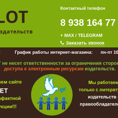
LOT
Контактный телефон
8 938 164 77
здательств
+ MAX / TELEGRAM
Заказать звонок
u
График работы интернет-магазина:
пн-пт 10
 не несет ответственности за ограничения стор
доступа к электронным ресурсам
издательств.