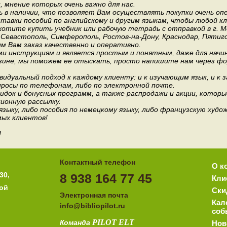
мнение которых очень важно для нас.
 в наличии, что позволяет Вам осуществлять покупки очень оп
авки пособий по английскому и другим языкам, чтобы любой к
хотите купить учебник или рабочую тетрадь с отправкой в г. 
, Севастополь, Симферополь, Ростов-на-Дону, Краснодар, Пятиго
им Вам заказ качественно и оперативно.
и инструкциям и является простым и понятным, даже для нач
зине, мы поможем ее отыскать, просто напишите нам через фор
идуальный подход к каждому клиенту: и к изучающим язык, и к 
росы по телефонам, либо по электронной почте.
док и бонусных программ, а также распродажи и акции, которы
ионную рассылку.
 языку, либо пособия по немецкому языку, либо французскую ху
мых клиентов!
!
Контактный телефон
О к
30,
8 938 164 77 45
Кли
ной
Ски
Электронная почта
Кал
i
nfo@bibliopilot.ru
соб
PILOT
ELT
Команда
Нов