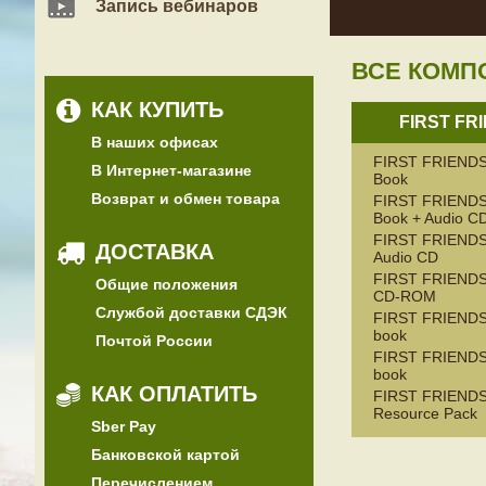
Запись вебинаров
ВСЕ КОМП
КАК КУПИТЬ
FIRST FR
В наших офисах
FIRST FRIENDS 1
В Интернет-магазине
Book
Возврат и обмен товара
FIRST FRIENDS
Book + Audio C
FIRST FRIENDS
ДОСТАВКА
Audio CD
FIRST FRIENDS
Общие положения
CD-ROM
Службой доставки СДЭК
FIRST FRIENDS
book
Почтой России
FIRST FRIENDS 
book
КАК ОПЛАТИТЬ
FIRST FRIENDS 
Resource Pack
Sber Pay
Банковской картой
Перечислением