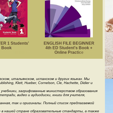
R 1 Students'
ENGLISH FILE BEGINNER
ACA
Book
4th ED Student's Book +
Online Practice
ском, итальянском, испанском и других языках. Мы
ng, Klett, Hueber, Cornelson, Cle, Hachette, Didier и
ь учебники, загрифованные министерством образования
етради, видео и аудиодиски, книги для учителя,
анная, так и оригиналы. Полный список предлагаемой
е в нашей стране образовательные стандарты, а также