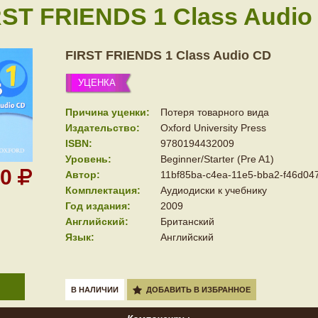
RST FRIENDS 1 Class Audio
FIRST FRIENDS 1 Class Audio CD
УЦЕНКА
Причина уценки:
Потеря товарного вида
Издательство:
Oxford University Press
ISBN:
9780194432009
Уровень:
Beginner/Starter (Pre A1)
50
Автор:
11bf85ba-c4ea-11e5-bba2-f46d04
Комплектация:
Аудиодиски к учебнику
Год издания:
2009
Английский:
Британский
Язык:
Английский
В НАЛИЧИИ
ДОБАВИТЬ В ИЗБРАННОЕ