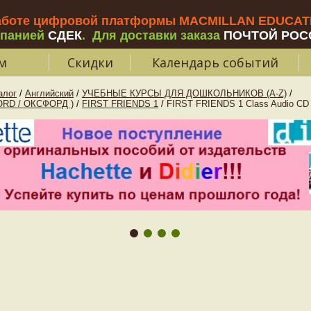
аботе цифровой платформы MACMILLAN EDUCATIO
мпанией
СДЕК
.
Для доставки заказа
ПОЧТОЙ РОС
м
Скидки
Календарь событий
алог
/
Английский
/
УЧЕБНЫЕ КУРСЫ ДЛЯ ДОШКОЛЬНИКОВ (A-Z)
/
ORD / ОКСФОРД )
/
FIRST FRIENDS 1
/
FIRST FRIENDS 1 Class Audio CD