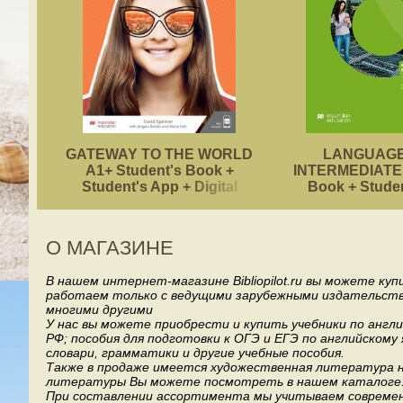
GATEWAY TO THE WORLD
LANGUAGE
A1+ Student's Book +
INTERMEDIATE 
Student's App + Digital
Book + Stude
Student's Book Pack
О МАГАЗИНЕ
В нашем интернет-магазине Bibliopilot.ru вы можете ку
работаем только с ведущими зарубежными издательствами, т
многими другими
У нас вы можете приобрести и купить учебники по англ
РФ; пособия для подготовки к ОГЭ и ЕГЭ по английскому
словари, грамматики и другие учебные пособия.
Также в продаже имеется художественная литература на
литературы Вы можете посмотреть в нашем каталоге
При составлении ассортимента мы учитываем современ