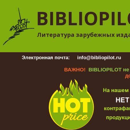
BIBLIOPI
Литература зарубежных изд
Электронная почта:
info@bibliopilot.ru
Гр
ВАЖНО!
BIBLIOPILOT не
д