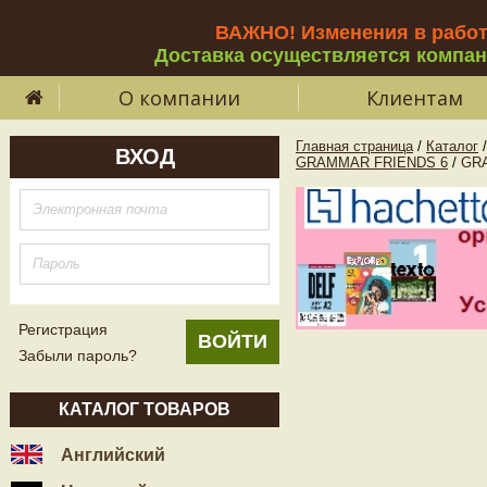
ВАЖНО! Изменения в рабо
Доставка осуществляется компа
О компании
Клиентам
Главная страница
/
Каталог
/
ВХОД
GRAMMAR FRIENDS 6
/
GRA
Регистрация
Забыли пароль?
КАТАЛОГ ТОВАРОВ
Английский