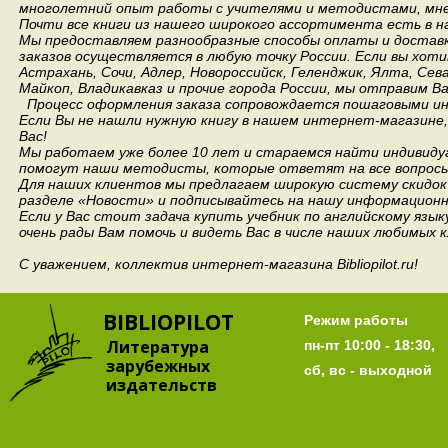
многолетний опыт работы с учителями и методистами, мнен
Почти все книги из нашего широкого ассортимента есть в н
Мы предоставляем разнообразные способы оплаты и доставки
заказов осуществляется в любую точку России.
Если вы хоти
Астрахань, Сочи, Адлер, Новороссийск, Геленджик, Ялта, Сев
Майкоп, Владикавказ и прочие города России, мы отправим В
Процесс оформления заказа сопровождается пошаговыми ин
Если Вы не нашли нужную книгу в нашем интернет-магазине
Вас!
Мы работаем уже более 10 лет и стараемся найти индивидуа
помогут наши методисты, которые ответят на все вопросы
Для наших клиентов мы предлагаем широкую систему скидок 
разделе «Новости» и подписывайтесь на нашу информационн
Если у Вас стоит задача купить учебник по английскому язы
очень рады Вам помочь и видеть Вас в числе наших любимых 
С уважением, коллектив интернет-магазина Bibliopilot.ru!
BIBLIOPILOT
Режим работы
Литература
пн-пт 10:00 - 18:30,
зарубежных
сб, вс - выходной
издательств