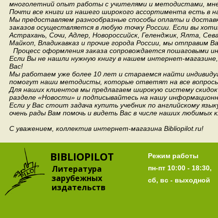
многолетний опыт работы с учителями и методистами, мнен
Почти все книги из нашего широкого ассортимента есть в н
Мы предоставляем разнообразные способы оплаты и доставки
заказов осуществляется в любую точку России.
Если вы хоти
Астрахань, Сочи, Адлер, Новороссийск, Геленджик, Ялта, Сев
Майкоп, Владикавказ и прочие города России, мы отправим В
Процесс оформления заказа сопровождается пошаговыми ин
Если Вы не нашли нужную книгу в нашем интернет-магазине
Вас!
Мы работаем уже более 10 лет и стараемся найти индивидуа
помогут наши методисты, которые ответят на все вопросы
Для наших клиентов мы предлагаем широкую систему скидок 
разделе «Новости» и подписывайтесь на нашу информационн
Если у Вас стоит задача купить учебник по английскому язы
очень рады Вам помочь и видеть Вас в числе наших любимых 
С уважением, коллектив интернет-магазина Bibliopilot.ru!
BIBLIOPILOT
Режим работы
Литература
пн-пт 10:00 - 18:30,
зарубежных
сб, вс - выходной
издательств