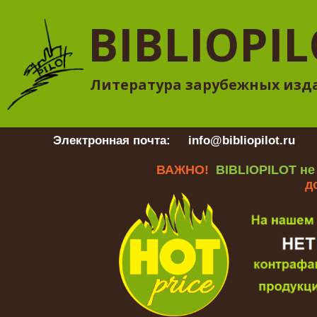
BIBLIOPI
Литература зарубежных изд
Электронная почта:
info@bibliopilot.ru
Гр
ВАЖНО!
BIBLIOPILOT не
д