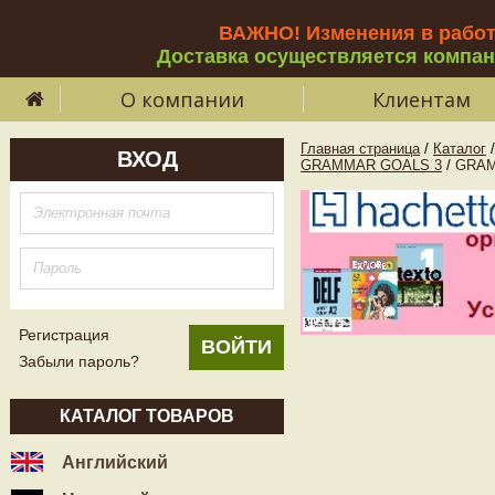
ВАЖНО! Изменения в рабо
Доставка осуществляется компа
О компании
Клиентам
Главная страница
/
Каталог
/
ВХОД
GRAMMAR GOALS 3
/
GRAM
Регистрация
Забыли пароль?
КАТАЛОГ ТОВАРОВ
Английский