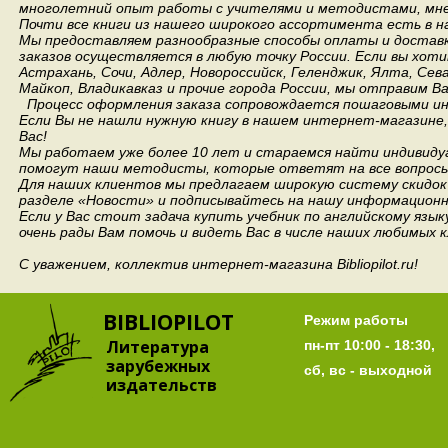
многолетний опыт работы с учителями и методистами, мнен
Почти все книги из нашего широкого ассортимента есть в н
Мы предоставляем разнообразные способы оплаты и доставки
заказов осуществляется в любую точку России.
Если вы хоти
Астрахань, Сочи, Адлер, Новороссийск, Геленджик, Ялта, Сев
Майкоп, Владикавказ и прочие города России, мы отправим В
Процесс оформления заказа сопровождается пошаговыми ин
Если Вы не нашли нужную книгу в нашем интернет-магазине
Вас!
Мы работаем уже более 10 лет и стараемся найти индивидуа
помогут наши методисты, которые ответят на все вопросы
Для наших клиентов мы предлагаем широкую систему скидок 
разделе «Новости» и подписывайтесь на нашу информационн
Если у Вас стоит задача купить учебник по английскому язы
очень рады Вам помочь и видеть Вас в числе наших любимых 
С уважением, коллектив интернет-магазина Bibliopilot.ru!
BIBLIOPILOT
Режим работы
Литература
пн-пт 10:00 - 18:30,
зарубежных
сб, вс - выходной
издательств