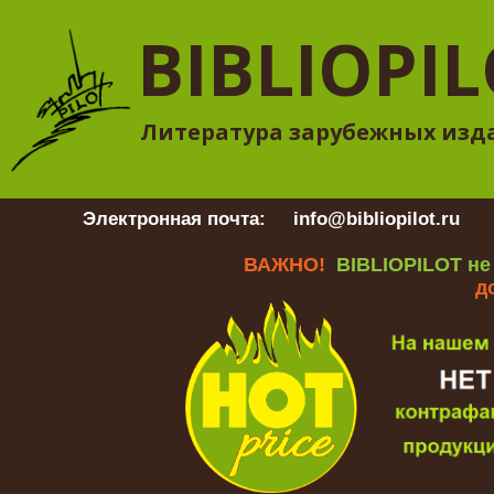
BIBLIOPI
Литература зарубежных изд
Электронная почта:
info@bibliopilot.ru
Гр
ВАЖНО!
BIBLIOPILOT не
д