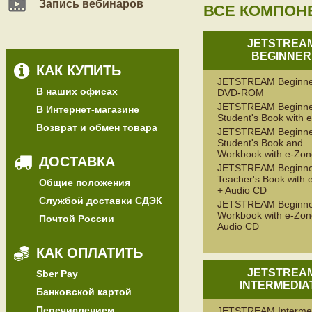
Запись вебинаров
ВСЕ КОМПОН
JETSTREA
BEGINNER
КАК КУПИТЬ
JETSTREAM Beginne
В наших офисах
DVD-ROM
JETSTREAM Beginne
В Интернет-магазине
Student's Book with 
Возврат и обмен товара
JETSTREAM Beginne
Student's Book and
Workbook with e-Zon
ДОСТАВКА
JETSTREAM Beginne
Teacher's Book with 
Общие положения
+ Audio CD
Службой доставки СДЭК
JETSTREAM Beginne
Workbook with e-Zon
Почтой России
Audio CD
КАК ОПЛАТИТЬ
JETSTREA
Sber Pay
INTERMEDIA
Банковской картой
Перечислением
JETSTREAM Interme