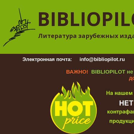
BIBLIOPI
Литература зарубежных изд
Электронная почта:
info@bibliopilot.ru
Гр
ВАЖНО!
BIBLIOPILOT не
д