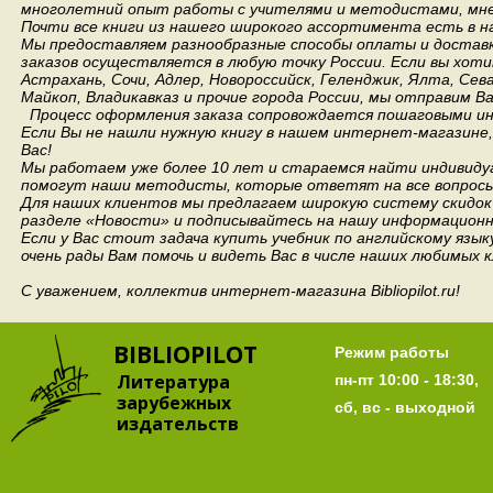
многолетний опыт работы с учителями и методистами, мнен
Почти все книги из нашего широкого ассортимента есть в н
Мы предоставляем разнообразные способы оплаты и доставки
заказов осуществляется в любую точку России.
Если вы хоти
Астрахань, Сочи, Адлер, Новороссийск, Геленджик, Ялта, Сев
Майкоп, Владикавказ и прочие города России, мы отправим В
Процесс оформления заказа сопровождается пошаговыми ин
Если Вы не нашли нужную книгу в нашем интернет-магазине
Вас!
Мы работаем уже более 10 лет и стараемся найти индивидуа
помогут наши методисты, которые ответят на все вопросы
Для наших клиентов мы предлагаем широкую систему скидок 
разделе «Новости» и подписывайтесь на нашу информационн
Если у Вас стоит задача купить учебник по английскому язы
очень рады Вам помочь и видеть Вас в числе наших любимых 
С уважением, коллектив интернет-магазина Bibliopilot.ru!
BIBLIOPILOT
Режим работы
Литература
пн-пт 10:00 - 18:30,
зарубежных
сб, вс - выходной
издательств