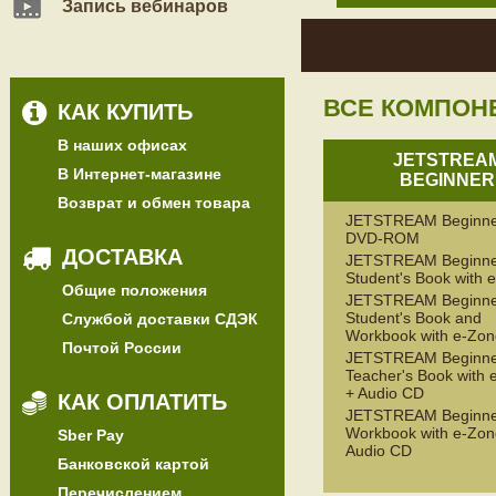
Запись вебинаров
ВСЕ КОМПОН
КАК КУПИТЬ
В наших офисах
JETSTREA
В Интернет-магазине
BEGINNER
Возврат и обмен товара
JETSTREAM Beginne
DVD-ROM
ДОСТАВКА
JETSTREAM Beginne
Student's Book with 
Общие положения
JETSTREAM Beginne
Student's Book and
Службой доставки СДЭК
Workbook with e-Zon
Почтой России
JETSTREAM Beginne
Teacher's Book with 
+ Audio CD
КАК ОПЛАТИТЬ
JETSTREAM Beginne
Workbook with e-Zon
Sber Pay
Audio CD
Банковской картой
Перечислением