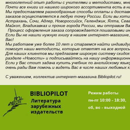
многолетний опыт работы с учителями и методистами, мнен
Почти все книги из нашего широкого ассортимента есть в н
Мы предоставляем разнообразные способы оплаты и доставки
заказов осуществляется в любую точку России.
Если вы хоти
Астрахань, Сочи, Адлер, Новороссийск, Геленджик, Ялта, Сев
Майкоп, Владикавказ и прочие города России, мы отправим В
Процесс оформления заказа сопровождается пошаговыми ин
Если Вы не нашли нужную книгу в нашем интернет-магазине
Вас!
Мы работаем уже более 10 лет и стараемся найти индивидуа
помогут наши методисты, которые ответят на все вопросы
Для наших клиентов мы предлагаем широкую систему скидок 
разделе «Новости» и подписывайтесь на нашу информационн
Если у Вас стоит задача купить учебник по английскому язы
очень рады Вам помочь и видеть Вас в числе наших любимых 
С уважением, коллектив интернет-магазина Bibliopilot.ru!
BIBLIOPILOT
Режим работы
Литература
пн-пт 10:00 - 18:30,
зарубежных
сб, вс - выходной
издательств