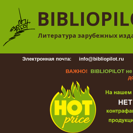
BIBLIOPI
Литература зарубежных изд
Электронная почта:
info@bibliopilot.ru
Гр
ВАЖНО!
BIBLIOPILOT не
д