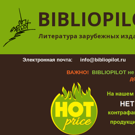
BIBLIOPI
Литература зарубежных изд
Электронная почта:
info@bibliopilot.ru
Гр
ВАЖНО!
BIBLIOPILOT не
д