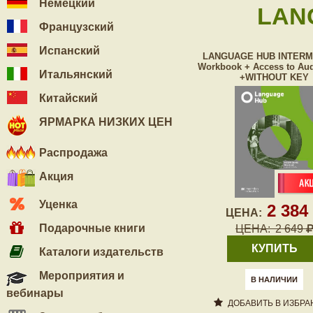
Немецкий
LAN
Французский
Испанский
LANGUAGE HUB INTERM
Workbook + Access to Au
Итальянский
+WITHOUT KEY
Китайский
ЯРМАРКА НИЗКИХ ЦЕН
Распродажа
Акция
Уценка
2 384
ЦЕНА:
Подарочные книги
ЦЕНА:
2 649
КУПИТЬ
Каталоги издательств
Мероприятия и
В НАЛИЧИИ
вебинары
ДОБАВИТЬ В ИЗБРА