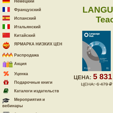
Немецкий
LANGU
Французский
Tea
Испанский
Итальянский
Китайский
ЯРМАРКА НИЗКИХ ЦЕН
Распродажа
Акция
Уценка
5 83
ЦЕНА:
Подарочные книги
ЦЕНА:
6 479
Каталоги издательств
Мероприятия и
вебинары