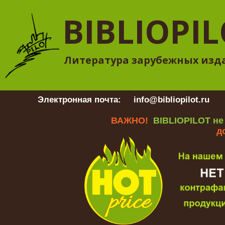
BIBLIOPI
Литература зарубежных изд
Электронная почта:
info@bibliopilot.ru
Гр
ВАЖНО!
BIBLIOPILOT не
д