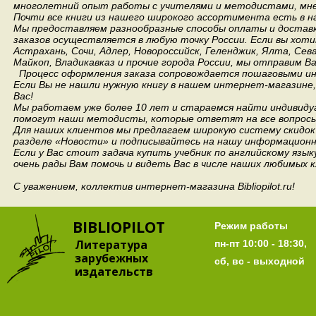
многолетний опыт работы с учителями и методистами, мнен
Почти все книги из нашего широкого ассортимента есть в н
Мы предоставляем разнообразные способы оплаты и доставки
заказов осуществляется в любую точку России.
Если вы хоти
Астрахань, Сочи, Адлер, Новороссийск, Геленджик, Ялта, Сев
Майкоп, Владикавказ и прочие города России, мы отправим В
Процесс оформления заказа сопровождается пошаговыми ин
Если Вы не нашли нужную книгу в нашем интернет-магазине
Вас!
Мы работаем уже более 10 лет и стараемся найти индивидуа
помогут наши методисты, которые ответят на все вопросы
Для наших клиентов мы предлагаем широкую систему скидок 
разделе «Новости» и подписывайтесь на нашу информационн
Если у Вас стоит задача купить учебник по английскому язы
очень рады Вам помочь и видеть Вас в числе наших любимых 
С уважением, коллектив интернет-магазина Bibliopilot.ru!
BIBLIOPILOT
Режим работы
Литература
пн-пт 10:00 - 18:30,
зарубежных
сб, вс - выходной
издательств