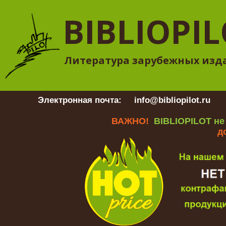
BIBLIOPI
Литература зарубежных изд
Электронная почта:
info@bibliopilot.ru
Гр
ВАЖНО!
BIBLIOPILOT не
д