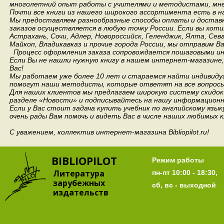
многолетний опыт работы с учителями и методистами, мнен
Почти все книги из нашего широкого ассортимента есть в н
Мы предоставляем разнообразные способы оплаты и доставки
заказов осуществляется в любую точку России.
Если вы хоти
Астрахань, Сочи, Адлер, Новороссийск, Геленджик, Ялта, Сев
Майкоп, Владикавказ и прочие города России, мы отправим В
Процесс оформления заказа сопровождается пошаговыми ин
Если Вы не нашли нужную книгу в нашем интернет-магазине
Вас!
Мы работаем уже более 10 лет и стараемся найти индивидуа
помогут наши методисты, которые ответят на все вопросы
Для наших клиентов мы предлагаем широкую систему скидок 
разделе «Новости» и подписывайтесь на нашу информационн
Если у Вас стоит задача купить учебник по английскому язы
очень рады Вам помочь и видеть Вас в числе наших любимых 
С уважением, коллектив интернет-магазина Bibliopilot.ru!
BIBLIOPILOT
Режим работы
Литература
пн-пт 10:00 - 18:30,
зарубежных
сб, вс - выходной
издательств