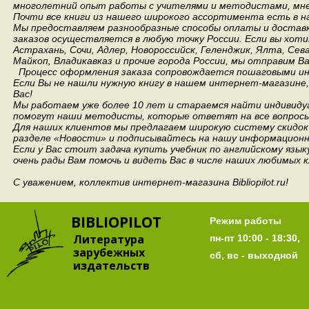
многолетний опыт работы с учителями и методистами, мнен
Почти все книги из нашего широкого ассортимента есть в н
Мы предоставляем разнообразные способы оплаты и доставки
заказов осуществляется в любую точку России.
Если вы хоти
Астрахань, Сочи, Адлер, Новороссийск, Геленджик, Ялта, Сев
Майкоп, Владикавказ и прочие города России, мы отправим В
Процесс оформления заказа сопровождается пошаговыми ин
Если Вы не нашли нужную книгу в нашем интернет-магазине
Вас!
Мы работаем уже более 10 лет и стараемся найти индивидуа
помогут наши методисты, которые ответят на все вопросы
Для наших клиентов мы предлагаем широкую систему скидок 
разделе «Новости» и подписывайтесь на нашу информационн
Если у Вас стоит задача купить учебник по английскому язы
очень рады Вам помочь и видеть Вас в числе наших любимых 
С уважением, коллектив интернет-магазина Bibliopilot.ru!
BIBLIOPILOT
Режим работы
Литература
пн-пт 10:00 - 18:30,
зарубежных
сб, вс - выходной
издательств