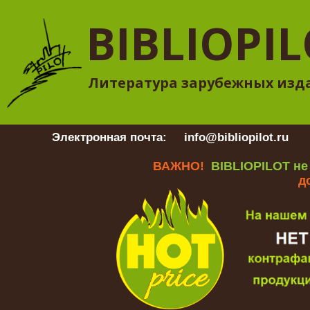
BIBLIOPI
Литература зарубежных изд
Электронная почта:
info@bibliopilot.ru
Гр
ВАЖНО!
BIBLIOPILOT не
д