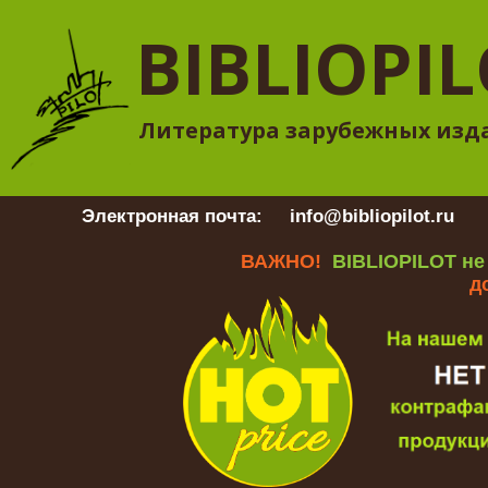
BIBLIOPI
Литература зарубежных изд
Электронная почта:
info@bibliopilot.ru
Гр
ВАЖНО!
BIBLIOPILOT не
д