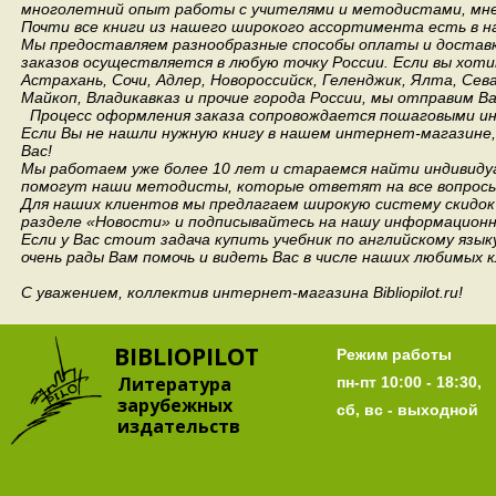
многолетний опыт работы с учителями и методистами, мнен
Почти все книги из нашего широкого ассортимента есть в н
Мы предоставляем разнообразные способы оплаты и доставки
заказов осуществляется в любую точку России.
Если вы хоти
Астрахань, Сочи, Адлер, Новороссийск, Геленджик, Ялта, Сев
Майкоп, Владикавказ и прочие города России, мы отправим В
Процесс оформления заказа сопровождается пошаговыми ин
Если Вы не нашли нужную книгу в нашем интернет-магазине
Вас!
Мы работаем уже более 10 лет и стараемся найти индивидуа
помогут наши методисты, которые ответят на все вопросы
Для наших клиентов мы предлагаем широкую систему скидок 
разделе «Новости» и подписывайтесь на нашу информационн
Если у Вас стоит задача купить учебник по английскому язы
очень рады Вам помочь и видеть Вас в числе наших любимых 
С уважением, коллектив интернет-магазина Bibliopilot.ru!
BIBLIOPILOT
Режим работы
Литература
пн-пт 10:00 - 18:30,
зарубежных
сб, вс - выходной
издательств