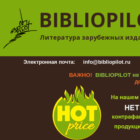
BIBLIOPI
Литература зарубежных изд
Электронная почта:
info@bibliopilot.ru
Гр
ВАЖНО!
BIBLIOPILOT не
д