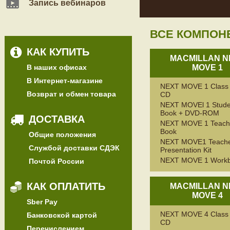
Запись вебинаров
ВСЕ КОМПОН
КАК КУПИТЬ
MACMILLAN N
В наших офисах
MOVE 1
В Интернет-магазине
NEXT MOVE 1 Class 
Возврат и обмен товара
CD
NEXT MOVEl 1 Stude
Book + DVD-ROM
ДОСТАВКА
NEXT MOVE 1 Teach
Book
Общие положения
NEXT MOVE1 Teache
Службой доставки СДЭК
Presentation Kit
NEXT MOVE 1 Work
Почтой России
КАК ОПЛАТИТЬ
MACMILLAN N
MOVE 4
Sber Pay
NEXT MOVE 4 Class 
Банковской картой
CD
Перечислением