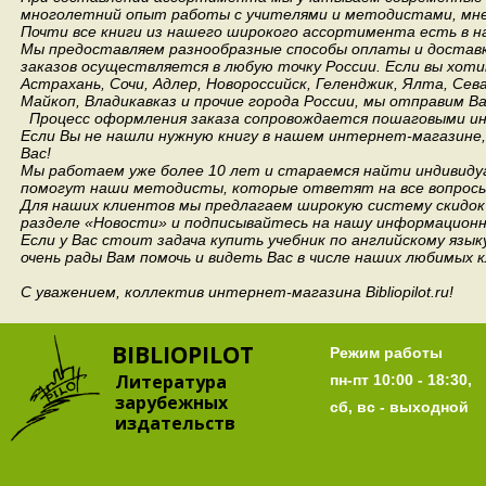
многолетний опыт работы с учителями и методистами, мнен
Почти все книги из нашего широкого ассортимента есть в н
Мы предоставляем разнообразные способы оплаты и доставки
заказов осуществляется в любую точку России.
Если вы хоти
Астрахань, Сочи, Адлер, Новороссийск, Геленджик, Ялта, Сев
Майкоп, Владикавказ и прочие города России, мы отправим В
Процесс оформления заказа сопровождается пошаговыми ин
Если Вы не нашли нужную книгу в нашем интернет-магазине
Вас!
Мы работаем уже более 10 лет и стараемся найти индивидуа
помогут наши методисты, которые ответят на все вопросы
Для наших клиентов мы предлагаем широкую систему скидок 
разделе «Новости» и подписывайтесь на нашу информационн
Если у Вас стоит задача купить учебник по английскому язы
очень рады Вам помочь и видеть Вас в числе наших любимых 
С уважением, коллектив интернет-магазина Bibliopilot.ru!
BIBLIOPILOT
Режим работы
Литература
пн-пт 10:00 - 18:30,
зарубежных
сб, вс - выходной
издательств