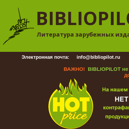
BIBLIOPI
Литература зарубежных изд
Электронная почта:
info@bibliopilot.ru
Гр
ВАЖНО!
BIBLIOPILOT не
д