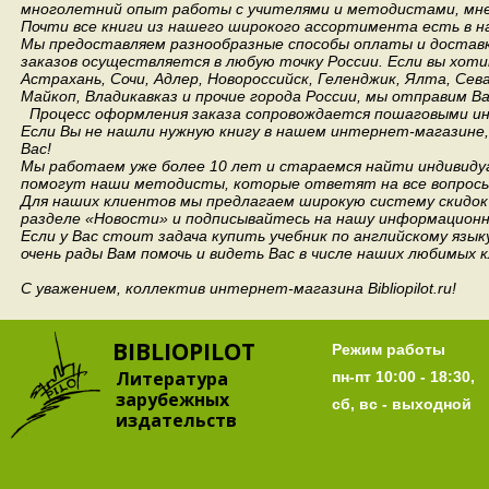
многолетний опыт работы с учителями и методистами, мнен
Почти все книги из нашего широкого ассортимента есть в н
Мы предоставляем разнообразные способы оплаты и доставки
заказов осуществляется в любую точку России.
Если вы хоти
Астрахань, Сочи, Адлер, Новороссийск, Геленджик, Ялта, Сев
Майкоп, Владикавказ и прочие города России, мы отправим В
Процесс оформления заказа сопровождается пошаговыми ин
Если Вы не нашли нужную книгу в нашем интернет-магазине
Вас!
Мы работаем уже более 10 лет и стараемся найти индивидуа
помогут наши методисты, которые ответят на все вопросы
Для наших клиентов мы предлагаем широкую систему скидок 
разделе «Новости» и подписывайтесь на нашу информационн
Если у Вас стоит задача купить учебник по английскому язы
очень рады Вам помочь и видеть Вас в числе наших любимых 
С уважением, коллектив интернет-магазина Bibliopilot.ru!
BIBLIOPILOT
Режим работы
Литература
пн-пт 10:00 - 18:30,
зарубежных
сб, вс - выходной
издательств