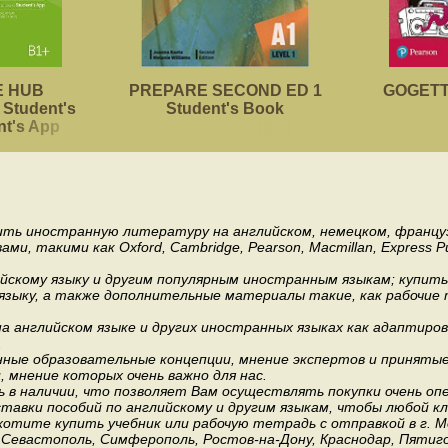
 HUB
PREPARE SECOND ED 1
GOGETTE
Student's
Student's Book
nt's App
пить иностранную литературу на английском, немецком, француз
акими как Oxford, Cambridge, Pearson, Macmillan, Express Publishi
ийскому языку и другим популярным иностранным языкам; купит
 языку, а также дополнительные материалы такие, как рабочие т
 английском языке и других иностранных языках как адаптиров
.
ные образовательные концепции, мнение экспертов и приняты
мнение которых очень важно для нас.
 в наличии, что позволяет Вам осуществлять покупки очень оп
авки пособий по английскому и другим языкам, чтобы любой к
хотите купить учебник или рабочую тетрадь с отправкой в г. 
, Севастополь, Симферополь, Ростов-на-Дону, Краснодар, Пятиго