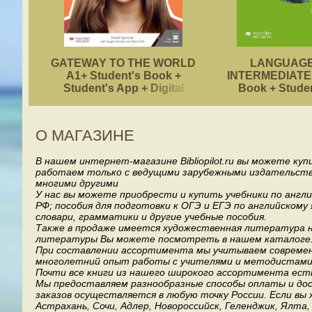
GATEWAY TO THE WORLD
LANGUAGE
A1+ Student's Book +
INTERMEDIATE 
Student's App + Digital
Book + Stude
Student's Book Pack
О МАГАЗИНЕ
В нашем интернет-магазине Bibliopilot.ru вы можете ку
работаем только с ведущими зарубежными издательствами, т
многими другими
У нас вы можете приобрести и купить учебники по англ
РФ; пособия для подготовки к ОГЭ и ЕГЭ по английскому
словари, грамматики и другие учебные пособия.
Также в продаже имеется художественная литература на
литературы Вы можете посмотреть в нашем каталоге
При составлении ассортимента мы учитываем современ
многолетний опыт работы с учителями и методистами, 
Почти все книги из нашего широкого ассортимента есть
Мы предоставляем разнообразные способы оплаты и дост
заказов осуществляется в любую точку России.
Если вы 
Астрахань, Сочи, Адлер, Новороссийск, Геленджик, Ялта