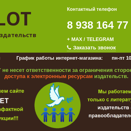
LOT
Контактный телефон
8 938 164 77
здательств
+ MAX / TELEGRAM
Заказать звонок
u
График работы интернет-магазина:
пн-пт 10
 не несет ответственности за ограничения стор
доступа к электронным ресурсам
издательств.