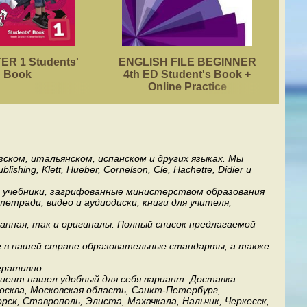
R 1 Students'
ENGLISH FILE BEGINNER
ACA
Book
4th ED Student's Book +
Online Practice
ском, итальянском, испанском и других языках. Мы
ng, Klett, Hueber, Cornelson, Cle, Hachette, Didier и
ь учебники, загрифованные министерством образования
етради, видео и аудиодиски, книги для учителя,
анная, так и оригиналы. Полный список предлагаемой
е в нашей стране образовательные стандарты, а также
еративно.
лиент нашел удобный для себя вариант. Доставка
Москва, Московская область, Санкт-Петербург,
рск, Ставрополь, Элиста, Махачкала, Нальчик, Черкесск,