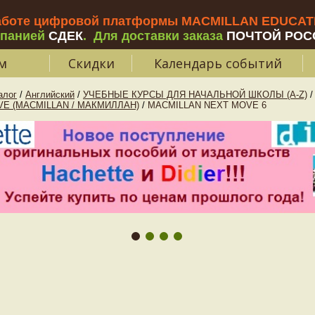
аботе цифровой платформы MACMILLAN EDUCATIO
мпанией
СДЕК
.
Для доставки заказа
ПОЧТОЙ РОС
м
Скидки
Календарь событий
алог
/
Английский
/
УЧЕБНЫЕ КУРСЫ ДЛЯ НАЧАЛЬНОЙ ШКОЛЫ (A-Z)
/
E (MACMILLAN / МАКМИЛЛАН)
/
MACMILLAN NEXT MOVE 6