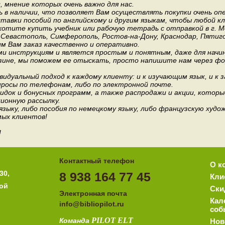
мнение которых очень важно для нас.
 в наличии, что позволяет Вам осуществлять покупки очень оп
авки пособий по английскому и другим языкам, чтобы любой к
хотите купить учебник или рабочую тетрадь с отправкой в г. 
, Севастополь, Симферополь, Ростов-на-Дону, Краснодар, Пятиго
им Вам заказ качественно и оперативно.
и инструкциям и является простым и понятным, даже для нач
зине, мы поможем ее отыскать, просто напишите нам через фор
идуальный подход к каждому клиенту: и к изучающим язык, и к 
росы по телефонам, либо по электронной почте.
док и бонусных программ, а также распродажи и акции, которы
ионную рассылку.
 языку, либо пособия по немецкому языку, либо французскую ху
мых клиентов!
!
Контактный телефон
О к
30,
8 938 164 77 45
Кли
ной
Ски
Электронная почта
Кал
i
nfo@bibliopilot.ru
соб
PILOT
ELT
Команда
Нов