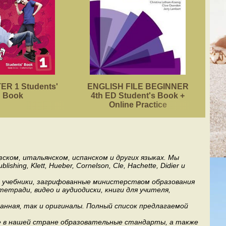
R 1 Students'
ENGLISH FILE BEGINNER
ACA
Book
4th ED Student's Book +
Online Practice
ском, итальянском, испанском и других языках. Мы
ng, Klett, Hueber, Cornelson, Cle, Hachette, Didier и
ь учебники, загрифованные министерством образования
етради, видео и аудиодиски, книги для учителя,
анная, так и оригиналы. Полный список предлагаемой
е в нашей стране образовательные стандарты, а также