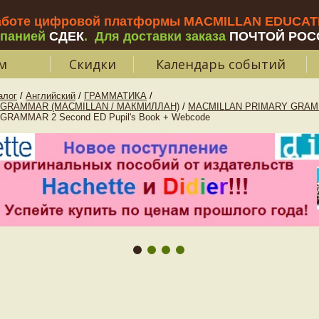
аботе цифровой платформы MACMILLAN EDUCATIO
мпанией
СДЕК
.
Для доставки заказа
ПОЧТОЙ РОС
м
Скидки
Календарь событий
алог
/
Английский
/
ГРАММАТИКА
/
 GRAMMAR (MACMILLAN / МАКМИЛЛАН)
/
MACMILLAN PRIMARY GRAM
RAMMAR 2 Second ED Pupil's Book + Webcode