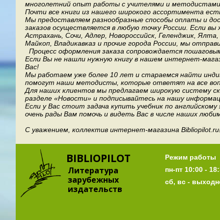
многолетний опыт работы с учителями и методистами, 
Почти все книги из нашего широкого ассортимента есть
Мы предоставляем разнообразные способы оплаты и дост
заказов осуществляется в любую точку России.
Если вы 
Астрахань, Сочи, Адлер, Новороссийск, Геленджик, Ялта
Майкоп, Владикавказ и прочие города России, мы отправ
Процесс оформления заказа сопровождается пошаговым
Если Вы не нашли нужную книгу в нашем интернет-мага
Вас!
Мы работаем уже более 10 лет и стараемся найти индив
помогут наши методисты, которые ответят на все воп
Для наших клиентов мы предлагаем широкую систему ски
разделе «Новости» и подписывайтесь на нашу информац
Если у Вас стоит задача купить учебник по английскому
очень рады Вам помочь и видеть Вас в числе наших люби
С уважением, коллектив интернет-магазина Bibliopilot.ru
BIBLIOPILOT
Режим работы
Литература
пн-пт 10:00 - 18:
зарубежных
сб, вс - выход
издательств