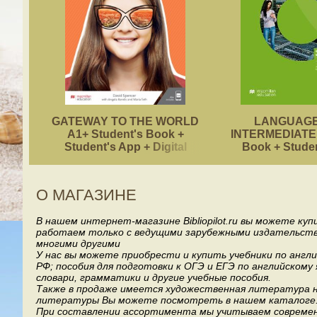
GATEWAY TO THE WORLD
LANGUAGE
A1+ Student's Book +
INTERMEDIATE 
Student's App + Digital
Book + Stude
Student's Book Pack
О МАГАЗИНЕ
В нашем интернет-магазине Bibliopilot.ru вы можете ку
работаем только с ведущими зарубежными издательствами, т
многими другими
У нас вы можете приобрести и купить учебники по англ
РФ; пособия для подготовки к ОГЭ и ЕГЭ по английскому
словари, грамматики и другие учебные пособия.
Также в продаже имеется художественная литература на
литературы Вы можете посмотреть в нашем каталоге
При составлении ассортимента мы учитываем современ