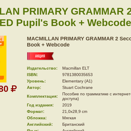
LAN PRIMARY GRAMMAR 2
ED Pupil's Book + Webcod
MACMILLAN PRIMARY GRAMMAR 2 Secon
Book + Webcode
Издательство:
Macmillan ELT
ISBN:
9781380035653
Уровень:
Elementary (A1)
980
Автор:
Stuart Cochrane
Пособие по грамматике с интернет
Комплектация:
доступа)
Год издания:
2019
Формат:
21,0x28,9 cm
Обложка:
Мягкая
Английский:
Британский
Язык:
Английский