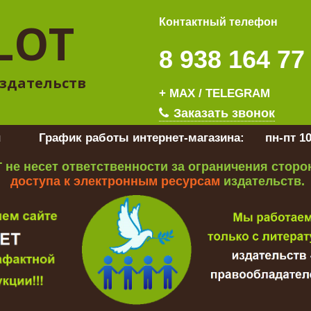
LOT
Контактный телефон
8 938 164 77
здательств
+ MAX / TELEGRAM
Заказать звонок
u
График работы интернет-магазина:
пн-пт 10
 не несет ответственности за ограничения стор
доступа к электронным ресурсам
издательств.