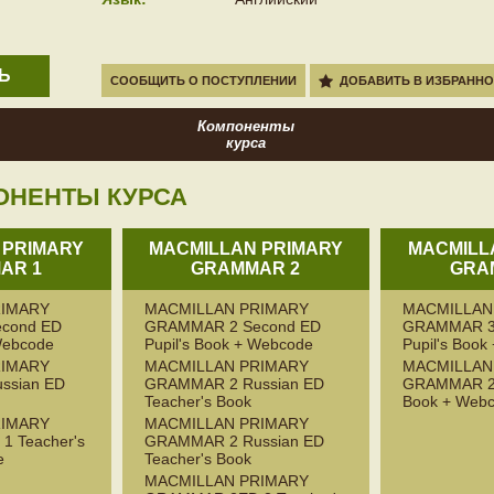
Ь
СООБЩИТЬ О ПОСТУПЛЕНИИ
ДОБАВИТЬ В ИЗБРАННО
Компоненты
курса
ОНЕНТЫ КУРСА
 PRIMARY
MACMILLAN PRIMARY
MACMILL
AR 1
GRAMMAR 2
GRA
RIMARY
MACMILLAN PRIMARY
MACMILLAN
cond ED
GRAMMAR 2 Second ED
GRAMMAR 3
 Webcode
Pupil's Book + Webcode
Pupil's Boo
RIMARY
MACMILLAN PRIMARY
MACMILLAN
ssian ED
GRAMMAR 2 Russian ED
GRAMMAR 2E
Teacher's Book
Book + Web
RIMARY
MACMILLAN PRIMARY
 Teacher's
GRAMMAR 2 Russian ED
e
Teacher's Book
MACMILLAN PRIMARY