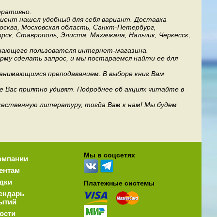
еративно.
лиент нашел удобный для себя вариант. Доставка
Москва, Московская область, Санкт-Петербург,
рск, Ставрополь, Элиста, Махачкала, Нальчик, Черкесск,
инающего пользователя интернет-магазина.
му сделать запрос, и мы постараемся найти ее для
занимающимся преподаванием. В выборе книг Вам
е Вас приятно удивят. Подробнее об акциях читайте в
дожественную литературу, тогда Вам к нам! Мы будем
Мы в соцсетях
омпании
ентам
дки
Платежные системы
ендарь
ытий
ости