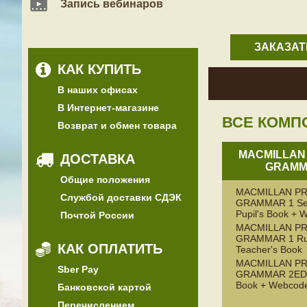
Запись вебинаров
ЗАКАЗАТ
КАК КУПИТЬ
В наших офисах
В Интернет-магазине
ВСЕ КОМП
Возврат и обмен товара
MACMILLAN
ДОСТАВКА
GRAMM
Общие положения
MACMILLAN P
Службой доставки СДЭК
GRAMMAR 1 Se
Pupil's Book +
Почтой России
MACMILLAN P
GRAMMAR 1 Ru
КАК ОПЛАТИТЬ
Teacher's Book
MACMILLAN P
Sber Pay
GRAMMAR 2ED 1
Book + Webcod
Банковской картой
Перечислением