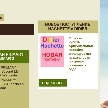
Е
НОВОЕ ПОСТУПЛЕНИЕ
HACHETTE и DIDIER
Успейте
купить
оригинальные
пособия
французских
AN PRIMARY
издательств
MMAR 3
по ценам
прошлого
 PRIMARY
года!
 Second ED
k + Webcode
 PRIMARY
ПОДРОБНЕЕ
D 3 Teacher's
code