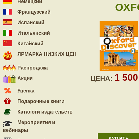
Немецкий
OXF
Французский
Испанский
Итальянский
Китайский
ЯРМАРКА НИЗКИХ ЦЕН
Распродажа
1 50
ЦЕНА:
Акция
Уценка
Подарочные книги
Каталоги издательств
Мероприятия и
вебинары
КУПИТЬ