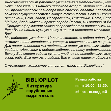
многолетний опыт работы с учителями и методистами, мнен
Почти все книги из нашего широкого ассортимента есть в н
Мы предоставляем разнообразные способы оплаты и доставки
заказов осуществляется в любую точку России.
Если вы хоти
Астрахань, Сочи, Адлер, Новороссийск, Геленджик, Ялта, Сев
Майкоп, Владикавказ и прочие города России, мы отправим В
Процесс оформления заказа сопровождается пошаговыми ин
Если Вы не нашли нужную книгу в нашем интернет-магазине
Вас!
Мы работаем уже более 10 лет и стараемся найти индивидуа
помогут наши методисты, которые ответят на все вопросы
Для наших клиентов мы предлагаем широкую систему скидок 
разделе «Новости» и подписывайтесь на нашу информационн
Если у Вас стоит задача купить учебник по английскому язы
очень рады Вам помочь и видеть Вас в числе наших любимых 
С уважением, коллектив интернет-магазина Bibliopilot.ru!
BIBLIOPILOT
Режим работы
Литература
пн-пт 10:00 - 18:30,
зарубежных
сб, вс - выходной
издательств