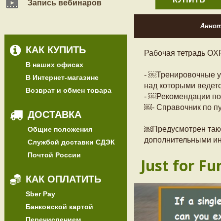
Запись вебинаров
Анно
КАК КУПИТЬ
Рабочая тетрадь O
В наших офисах
- ￼Тренировочные у
В Интернет-магазине
над которыми ведетс
Возврат и обмен товара
- ￼Рекомендации по 
￼- Справочник по пу
ДОСТАВКА
￼Предусмотрен также
Общие положения
дополнительными ин
Службой доставки СДЭК
Почтой России
Just for Fu
КАК ОПЛАТИТЬ
Sber Pay
Банковской картой
Перечислением