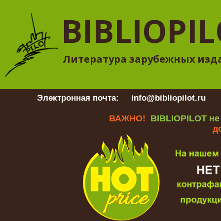
BIBLIOPI
Литература зарубежных изд
Электронная почта:
info@bibliopilot.ru
Гр
ВАЖНО!
BIBLIOPILOT не
д