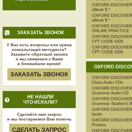
OXFORD DISCOVER 
eBook $ *
OXFORD DISCOVER
eBook $ *
OXFORD DISCOVER
ONLINE PRACTICE
ЗАКАЗАТЬ ЗВОНОК
OXFORD DISCOVER 
CPT CODE GEN
У Вас есть вопросы или нужна
OXFORD DISCOVER
консультация методиста?
CPT CODE GEN
Закажите обратный звонок
и мы свяжемся с Вами
в ближайшее время!
OXFORD DISCO
ЗАКАЗАТЬ ЗВОНОК
OXFORD DISCOVER
Class Audio CDs
OXFORD DISCOVER
Grammar Audio CD
НЕ НАШЛИ
OXFORD DISCOVER
ЧТО ИСКАЛИ?
Grammar Student's 
OXFORD DISCOVER
Itools
Сделайте нам запрос
и мы постараемся Вам помочь
OXFORD DISCOVER
Posters
СДЕЛАТЬ ЗАПРОС
OXFORD DISCOVER