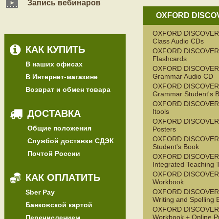
Запись вебинаров
OXFORD DISCO
OXFORD DISCOVER
Class Audio CDs
КАК КУПИТЬ
OXFORD DISCOVER
Flashcards
В наших офисах
OXFORD DISCOVER
Grammar Audio CD
В Интернет-магазине
OXFORD DISCOVER
Возврат и обмен товара
Grammar Student's 
OXFORD DISCOVER
Itools
ДОСТАВКА
OXFORD DISCOVER
Общие положения
Posters
OXFORD DISCOVER
Службой доставки СДЭК
Student's Book
Почтой России
OXFORD DISCOVER
Integrated Teaching T
OXFORD DISCOVER
КАК ОПЛАТИТЬ
Workbook
OXFORD DISCOVER
Sber Pay
Writing and Spelling
Банковской картой
OXFORD DISCOVER
Workbook + Online Pr
Перечислением