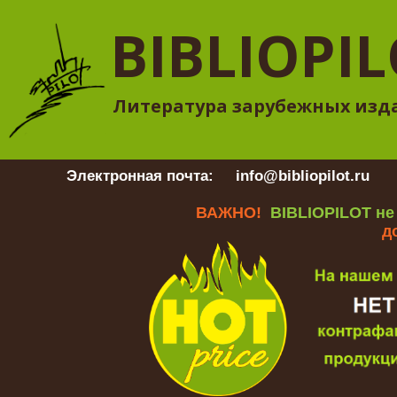
BIBLIOPI
Литература зарубежных изд
Электронная почта:
info@bibliopilot.ru
Гр
ВАЖНО!
BIBLIOPILOT не
д