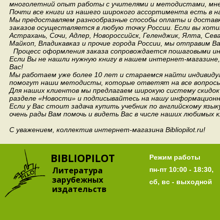
многолетний опыт работы с учителями и методистами, мнен
Почти все книги из нашего широкого ассортимента есть в н
Мы предоставляем разнообразные способы оплаты и доставки
заказов осуществляется в любую точку России.
Если вы хоти
Астрахань, Сочи, Адлер, Новороссийск, Геленджик, Ялта, Сев
Майкоп, Владикавказ и прочие города России, мы отправим В
Процесс оформления заказа сопровождается пошаговыми ин
Если Вы не нашли нужную книгу в нашем интернет-магазине
Вас!
Мы работаем уже более 10 лет и стараемся найти индивидуа
помогут наши методисты, которые ответят на все вопросы
Для наших клиентов мы предлагаем широкую систему скидок 
разделе «Новости» и подписывайтесь на нашу информационн
Если у Вас стоит задача купить учебник по английскому язы
очень рады Вам помочь и видеть Вас в числе наших любимых 
С уважением, коллектив интернет-магазина Bibliopilot.ru!
BIBLIOPILOT
Режим работы
Литература
пн-пт 10:00 - 18:30,
зарубежных
сб, вс - выходной
издательств