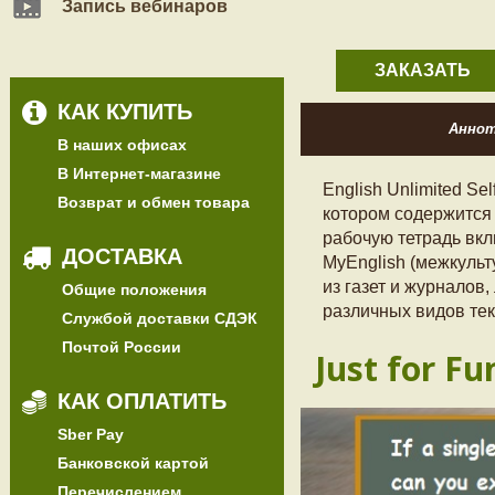
Запись вебинаров
ЗАКАЗАТЬ
КАК КУПИТЬ
Анно
В наших офисах
В Интернет-магазине
English Unlimited Se
Возврат и обмен товара
котором содержится 
рабочую тетрадь вк
ДОСТАВКА
MyEnglish (межкульт
из газет и журналов,
Общие положения
различных видов текс
Службой доставки СДЭК
Почтой России
Just for Fu
КАК ОПЛАТИТЬ
Sber Pay
Банковской картой
Перечислением