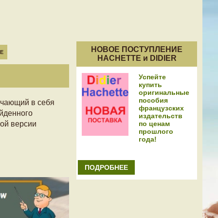
НОВОЕ ПОСТУПЛЕНИЕ
Е
HACHETTE и DIDIER
Успейте
купить
оригинальные
пособия
лючающий в себя
французских
ойденного
издательств
по ценам
ной версии
прошлого
года!
ПОДРОБНЕЕ