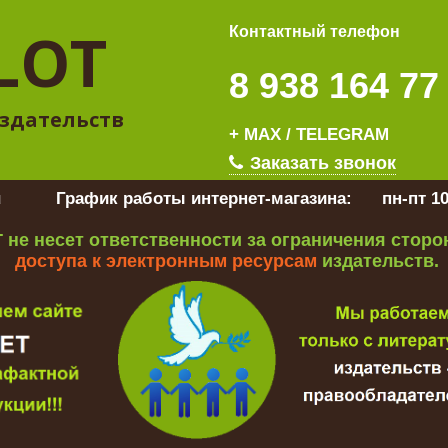
LOT
Контактный телефон
8 938 164 77
здательств
+ MAX / TELEGRAM
Заказать звонок
u
График работы интернет-магазина:
пн-пт 10
 не несет ответственности за ограничения стор
доступа к электронным ресурсам
издательств.