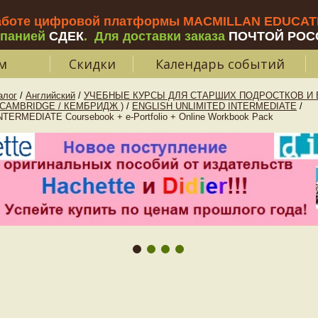
аботе цифровой платформы MACMILLAN EDUCATIO
мпанией
СДЕК
.
Для доставки заказа
ПОЧТОЙ РОС
м
Скидки
Календарь событий
алог
/
Английский
/
УЧЕБНЫЕ КУРСЫ ДЛЯ СТАРШИХ ПОДРОСТКОВ И В
 CAMBRIDGE / КЕМБРИДЖ )
/
ENGLISH UNLIMITED INTERMEDIATE
/
ERMEDIATE Coursebook + e-Portfolio + Online Workbook Pack