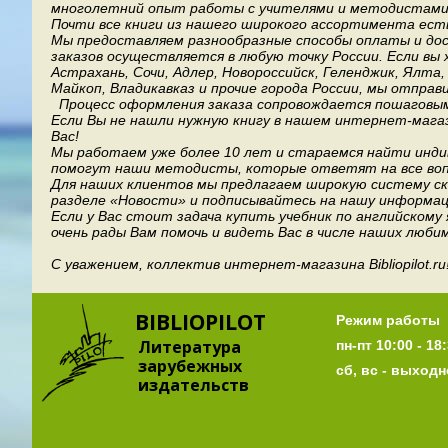
многолетний опыт работы с учителями и методистами, 
Почти все книги из нашего широкого ассортимента есть
Мы предоставляем разнообразные способы оплаты и дост
заказов осуществляется в любую точку России.
Если вы 
Астрахань, Сочи, Адлер, Новороссийск, Геленджик, Ялта
Майкоп, Владикавказ и прочие города России, мы отправ
Процесс оформления заказа сопровождается пошаговым
Если Вы не нашли нужную книгу в нашем интернет-мага
Вас!
Мы работаем уже более 10 лет и стараемся найти индив
помогут наши методисты, которые ответят на все воп
Для наших клиентов мы предлагаем широкую систему ски
разделе «Новости» и подписывайтесь на нашу информац
Если у Вас стоит задача купить учебник по английскому
очень рады Вам помочь и видеть Вас в числе наших люби
С уважением, коллектив интернет-магазина Bibliopilot.ru
BIBLIOPILOT
Режим работы
Литература
пн-пт 10:00 - 18:
зарубежных
сб, вс - выход
издательств