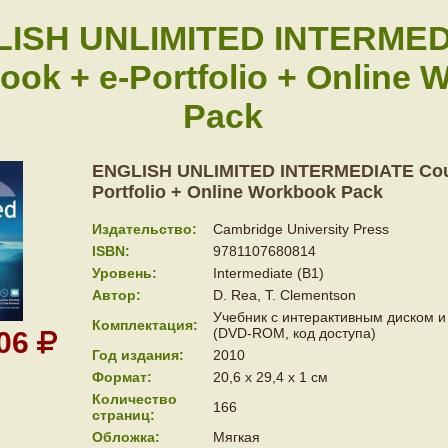
ISH UNLIMITED INTERMED
ok + e-Portfolio + Online 
Pack
ENGLISH UNLIMITED INTERMEDIATE Cou
Portfolio + Online Workbook Pack
Издательство:
Cambridge University Press
ISBN:
9781107680814
Уровень:
Intermediate (B1)
Автор:
D. Rea, T. Clementson
Учебник с интерактивным диском и
Комплектация:
(DVD-ROM, код доступа)
706
Год издания:
2010
Формат:
20,6 x 29,4 x 1 см
Количество
166
страниц:
Обложка:
Мягкая