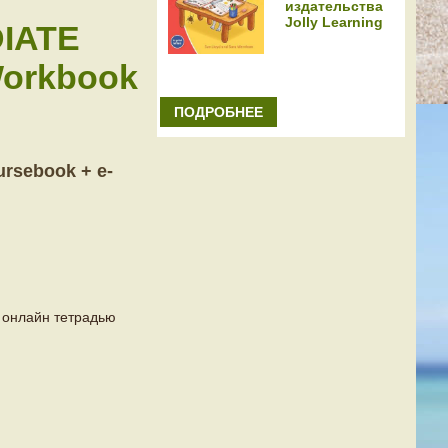
издательства
Jolly Learning
IATE
Workbook
ПОДРОБНЕЕ
rsebook + e-
 онлайн тетрадью