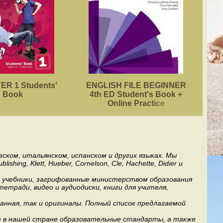
R 1 Students'
ENGLISH FILE BEGINNER
ACA
Book
4th ED Student's Book +
Online Practice
ском, итальянском, испанском и других языках. Мы
ng, Klett, Hueber, Cornelson, Cle, Hachette, Didier и
ь учебники, загрифованные министерством образования
етради, видео и аудиодиски, книги для учителя,
анная, так и оригиналы. Полный список предлагаемой
е в нашей стране образовательные стандарты, а также