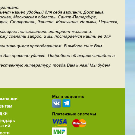
еративно.
лиент нашел удобный для себя вариант. Доставка
Москва, Московская область, Санкт-Петербург,
рск, Ставрополь, Элиста, Махачкала, Нальчик, Черкесск,
инающего пользователя интернет-магазина.
му сделать запрос, и мы постараемся найти ее для
занимающимся преподаванием. В выборе книг Вам
е Вас приятно удивят. Подробнее об акциях читайте в
дожественную литературу, тогда Вам к нам! Мы будем
Мы в соцсетях
омпании
ентам
дки
Платежные системы
ендарь
ытий
ости