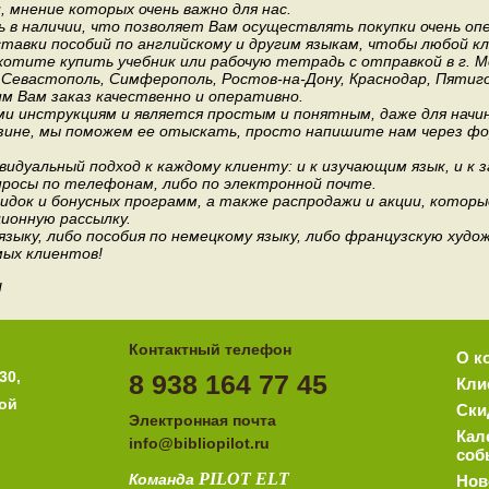
мнение которых очень важно для нас.
 в наличии, что позволяет Вам осуществлять покупки очень оп
авки пособий по английскому и другим языкам, чтобы любой к
хотите купить учебник или рабочую тетрадь с отправкой в г. 
, Севастополь, Симферополь, Ростов-на-Дону, Краснодар, Пятиго
им Вам заказ качественно и оперативно.
и инструкциям и является простым и понятным, даже для нач
зине, мы поможем ее отыскать, просто напишите нам через фор
идуальный подход к каждому клиенту: и к изучающим язык, и к 
росы по телефонам, либо по электронной почте.
док и бонусных программ, а также распродажи и акции, которы
ионную рассылку.
 языку, либо пособия по немецкому языку, либо французскую ху
мых клиентов!
!
Контактный телефон
О к
30,
8 938 164 77 45
Кли
ной
Ски
Электронная почта
Кал
i
nfo@bibliopilot.ru
соб
PILOT
ELT
Команда
Нов