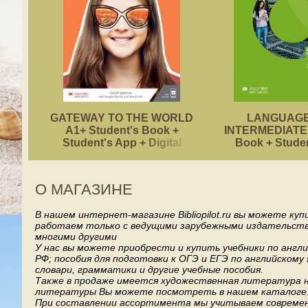
GATEWAY TO THE WORLD
LANGUAGE
A1+ Student's Book +
INTERMEDIATE 
Student's App + Digital
Book + Stude
Student's Book Pack
О МАГАЗИНЕ
В нашем интернет-магазине Bibliopilot.ru вы можете ку
работаем только с ведущими зарубежными издательствами, т
многими другими
У нас вы можете приобрести и купить учебники по англ
РФ; пособия для подготовки к ОГЭ и ЕГЭ по английскому
словари, грамматики и другие учебные пособия.
Также в продаже имеется художественная литература на
литературы Вы можете посмотреть в нашем каталоге
При составлении ассортимента мы учитываем современ