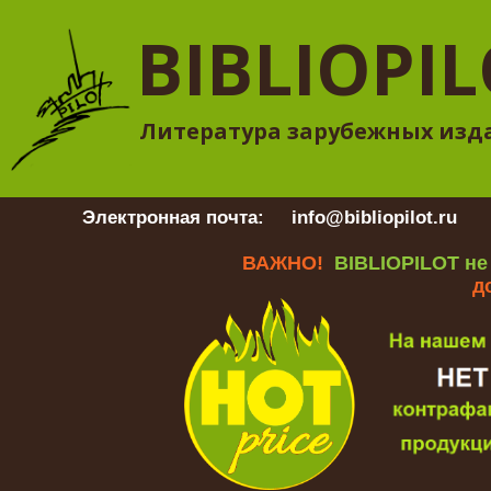
BIBLIOPI
Литература зарубежных изд
Электронная почта:
info@bibliopilot.ru
Гр
ВАЖНО!
BIBLIOPILOT не
д