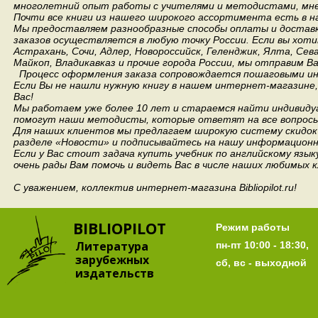
многолетний опыт работы с учителями и методистами, мнен
Почти все книги из нашего широкого ассортимента есть в н
Мы предоставляем разнообразные способы оплаты и доставки
заказов осуществляется в любую точку России.
Если вы хоти
Астрахань, Сочи, Адлер, Новороссийск, Геленджик, Ялта, Сев
Майкоп, Владикавказ и прочие города России, мы отправим В
Процесс оформления заказа сопровождается пошаговыми ин
Если Вы не нашли нужную книгу в нашем интернет-магазине
Вас!
Мы работаем уже более 10 лет и стараемся найти индивидуа
помогут наши методисты, которые ответят на все вопросы
Для наших клиентов мы предлагаем широкую систему скидок 
разделе «Новости» и подписывайтесь на нашу информационн
Если у Вас стоит задача купить учебник по английскому язы
очень рады Вам помочь и видеть Вас в числе наших любимых 
С уважением, коллектив интернет-магазина Bibliopilot.ru!
BIBLIOPILOT
Режим работы
Литература
пн-пт 10:00 - 18:30,
зарубежных
сб, вс - выходной
издательств