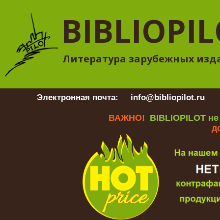
BIBLIOPI
Литература зарубежных изд
Электронная почта:
info@bibliopilot.ru
Гр
ВАЖНО!
BIBLIOPILOT не
д