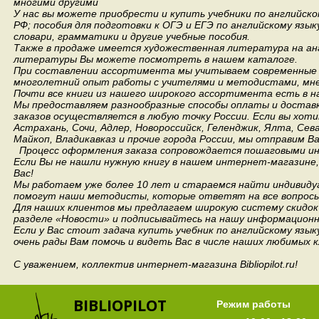
многими другими
У нас вы можете приобрести и купить учебники по английск
РФ; пособия для подготовки к ОГЭ и ЕГЭ по английскому язык
словари, грамматики и другие учебные пособия.
Также в продаже имеется художественная литература на анг
литературы Вы можете посмотреть в нашем каталоге.
При составлении ассортимента мы учитываем современные 
многолетний опыт работы с учителями и методистами, мнен
Почти все книги из нашего широкого ассортимента есть в н
Мы предоставляем разнообразные способы оплаты и доставки
заказов осуществляется в любую точку России.
Если вы хоти
Астрахань, Сочи, Адлер, Новороссийск, Геленджик, Ялта, Сев
Майкоп, Владикавказ и прочие города России, мы отправим В
Процесс оформления заказа сопровождается пошаговыми ин
Если Вы не нашли нужную книгу в нашем интернет-магазине
Вас!
Мы работаем уже более 10 лет и стараемся найти индивидуа
помогут наши методисты, которые ответят на все вопросы
Для наших клиентов мы предлагаем широкую систему скидок 
разделе «Новости» и подписывайтесь на нашу информационн
Если у Вас стоит задача купить учебник по английскому язы
очень рады Вам помочь и видеть Вас в числе наших любимых 
С уважением, коллектив интернет-магазина Bibliopilot.ru!
BIBLIOPILOT
Режим работы