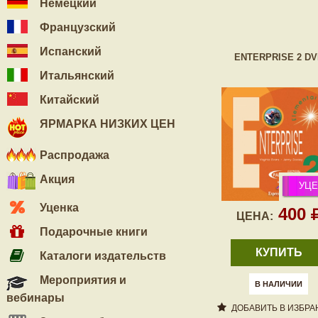
Немецкий
Французский
Испанский
ENTERPRISE 2 DV
Итальянский
Китайский
ЯРМАРКА НИЗКИХ ЦЕН
Распродажа
Акция
УЦЕ
Уценка
400
ЦЕНА:
Подарочные книги
КУПИТЬ
Каталоги издательств
Мероприятия и
В НАЛИЧИИ
вебинары
ДОБАВИТЬ В ИЗБРА