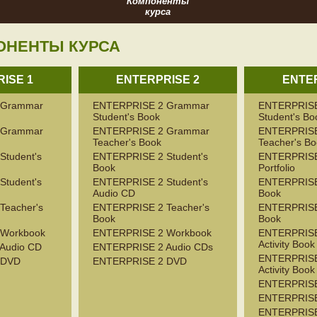
Компоненты
курса
ОНЕНТЫ КУРСА
ISE 1
ENTERPRISE 2
ENTER
 Grammar
ENTERPRISE 2 Grammar
ENTERPRISE
Student's Book
Student's Bo
 Grammar
ENTERPRISE 2 Grammar
ENTERPRISE
Teacher's Book
Teacher's B
tudent's
ENTERPRISE 2 Student's
ENTERPRISE
Book
Portfolio
tudent's
ENTERPRISE 2 Student's
ENTERPRISE 
Audio CD
Book
Teacher's
ENTERPRISE 2 Teacher's
ENTERPRISE 
Book
Book
Workbook
ENTERPRISE 2 Workbook
ENTERPRISE
Activity Book
Audio CD
ENTERPRISE 2 Audio CDs
ENTERPRISE
 DVD
ENTERPRISE 2 DVD
Activity Book
ENTERPRISE
ENTERPRISE 
ENTERPRISE