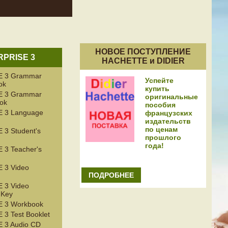
НОВОЕ ПОСТУПЛЕНИЕ
PRISE 3
HACHETTE и DIDIER
 3 Grammar
Успейте
ok
купить
 3 Grammar
оригинальные
ook
пособия
 3 Language
французских
издательств
по ценам
3 Student's
прошлого
года!
3 Teacher's
 3 Video
ПОДРОБНЕЕ
 3 Video
 Key
 3 Workbook
3 Test Booklet
 3 Audio CD