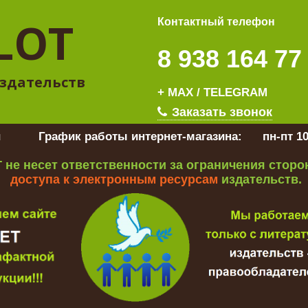
LOT
Контактный телефон
8 938 164 77
здательств
+ MAX / TELEGRAM
Заказать звонок
u
График работы интернет-магазина:
пн-пт 10
 не несет ответственности за ограничения стор
доступа к электронным ресурсам
издательств.