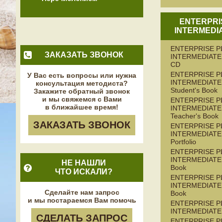
ENTERPRI
INTERMEDI
ENTERPRISE P
ЗАКАЗАТЬ ЗВОНОК
INTERMEDIATE 
CD
ENTERPRISE P
У Вас есть вопросы или нужна
INTERMEDIATE
консультация методиста?
Student's Book
Закажите обратный звонок
и мы свяжемся с Вами
ENTERPRISE P
в ближайшее время!
INTERMEDIATE
Teacher's Book
ЗАКАЗАТЬ ЗВОНОК
ENTERPRISE P
INTERMEDIATE
Portfolio
ENTERPRISE P
INTERMEDIATE 
НЕ НАШЛИ
Book
ЧТО ИСКАЛИ?
ENTERPRISE P
INTERMEDIATE 
Сделайте нам запрос
Book
и мы постараемся Вам помочь
ENTERPRISE P
INTERMEDIATE
СДЕЛАТЬ ЗАПРОС
ENTERPRISE P