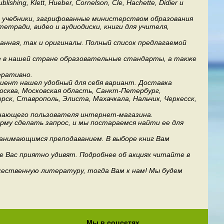
ng, Klett, Hueber, Cornelson, Cle, Hachette, Didier и
ь учебники, загрифованные министерством образования
етради, видео и аудиодиски, книги для учителя,
анная, так и оригиналы. Полный список предлагаемой
е в нашей стране образовательные стандарты, а также
еративно.
лиент нашел удобный для себя вариант. Доставка
Москва, Московская область, Санкт-Петербург,
рск, Ставрополь, Элиста, Махачкала, Нальчик, Черкесск,
инающего пользователя интернет-магазина.
му сделать запрос, и мы постараемся найти ее для
занимающимся преподаванием. В выборе книг Вам
е Вас приятно удивят. Подробнее об акциях читайте в
дожественную литературу, тогда Вам к нам! Мы будем
Мы в соцсетях