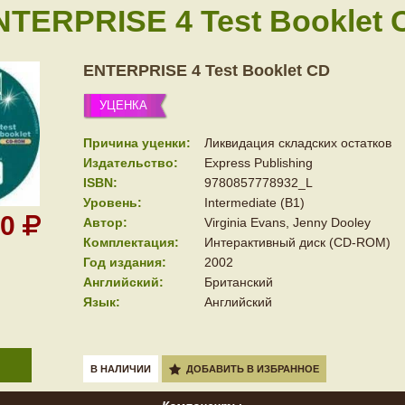
NTERPRISE 4 Test Booklet 
ENTERPRISE 4 Test Booklet CD
УЦЕНКА
Причина уценки:
Ликвидация складских остатков
Издательство:
Express Publishing
ISBN:
9780857778932_L
Уровень:
Intermediate (B1)
50
Автор:
Virginia Evans, Jenny Dooley
Комплектация:
Интерактивный диск (CD-ROM)
Год издания:
2002
Английский:
Британский
Язык:
Английский
В НАЛИЧИИ
ДОБАВИТЬ В ИЗБРАННОЕ