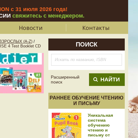
N с 31 июля 2026 года
!
СИИ
свяжитесь с менеджером.
Новости
Контакты
ЗРОСЛЫХ (A-Z)
/
ПОИСК
SE 4 Test Booklet CD
Расширенный
НАЙТИ
поиск
РАННЕЕ ОБУЧЕНИЕ ЧТЕНИЮ
И ПИСЬМУ
Уникальная
система
обучению
чтению и
письму от