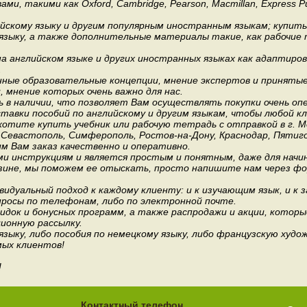
акими как Oxford, Cambridge, Pearson, Macmillan, Express Publishi
ийскому языку и другим популярным иностранным языкам; купит
 языку, а также дополнительные материалы такие, как рабочие т
 английском языке и других иностранных языках как адаптиров
.
ные образовательные концепции, мнение экспертов и приняты
мнение которых очень важно для нас.
 в наличии, что позволяет Вам осуществлять покупки очень оп
авки пособий по английскому и другим языкам, чтобы любой к
хотите купить учебник или рабочую тетрадь с отправкой в г. 
, Севастополь, Симферополь, Ростов-на-Дону, Краснодар, Пятиго
им Вам заказ качественно и оперативно.
и инструкциям и является простым и понятным, даже для нач
зине, мы поможем ее отыскать, просто напишите нам через фор
идуальный подход к каждому клиенту: и к изучающим язык, и к 
росы по телефонам, либо по электронной почте.
док и бонусных программ, а также распродажи и акции, которы
ионную рассылку.
 языку, либо пособия по немецкому языку, либо французскую ху
мых клиентов!
!
Контактный телефон