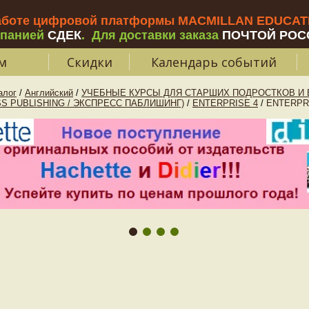
аботе цифровой платформы MACMILLAN EDUCATIO
мпанией
СДЕК
.
Для доставки заказа
ПОЧТОЙ РОС
м
Скидки
Календарь событий
алог
/
Английский
/
УЧЕБНЫЕ КУРСЫ ДЛЯ СТАРШИХ ПОДРОСТКОВ И В
S PUBLISHING / ЭКСПРЕСС ПАБЛИШИНГ)
/
ENTERPRISE 4
/
ENTERPRI