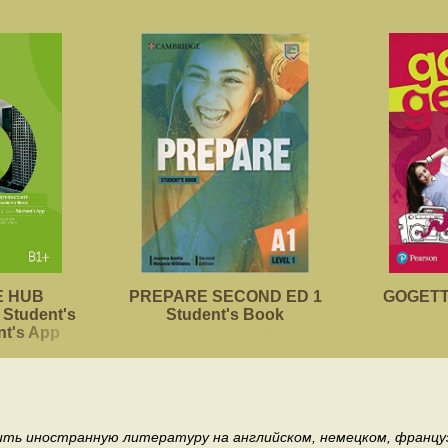
 HUB
PREPARE SECOND ED 1
GOGETTE
Student's
Student's Book
nt's App
пить иностранную литературу на английском, немецком, француз