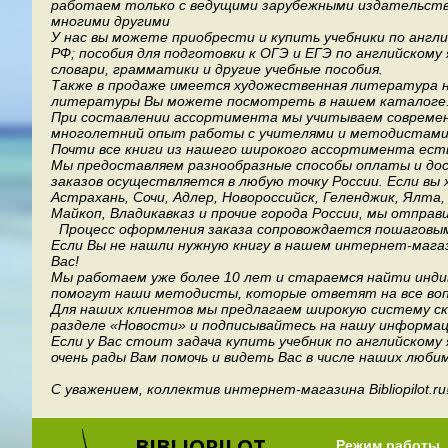
работаем только с ведущими зарубежными издательствами, т
многими другими
У нас вы можете приобрести и купить учебники по англ
РФ; пособия для подготовки к ОГЭ и ЕГЭ по английскому
словари, грамматики и другие учебные пособия.
Также в продаже имеется художественная литература на
литературы Вы можете посмотреть в нашем каталоге
При составлении ассортимента мы учитываем современ
многолетний опыт работы с учителями и методистами, 
Почти все книги из нашего широкого ассортимента есть
Мы предоставляем разнообразные способы оплаты и дост
заказов осуществляется в любую точку России.
Если вы 
Астрахань, Сочи, Адлер, Новороссийск, Геленджик, Ялта
Майкоп, Владикавказ и прочие города России, мы отправ
Процесс оформления заказа сопровождается пошаговым
Если Вы не нашли нужную книгу в нашем интернет-мага
Вас!
Мы работаем уже более 10 лет и стараемся найти индив
помогут наши методисты, которые ответят на все воп
Для наших клиентов мы предлагаем широкую систему ски
разделе «Новости» и подписывайтесь на нашу информац
Если у Вас стоит задача купить учебник по английскому
очень рады Вам помочь и видеть Вас в числе наших люби
С уважением, коллектив интернет-магазина Bibliopilot.ru
BIBLIOPILOT
Режим работы