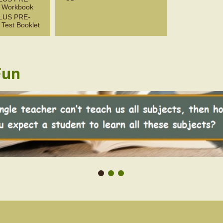
 Workbook
LUS PRE-
est Booklet
Fun