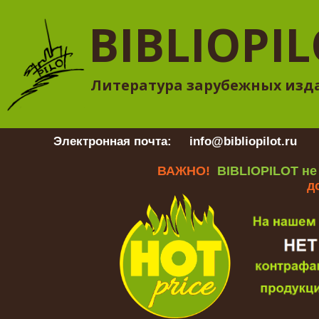
BIBLIOPI
Литература зарубежных изд
Электронная почта:
info@bibliopilot.ru
Гр
ВАЖНО!
BIBLIOPILOT не
д