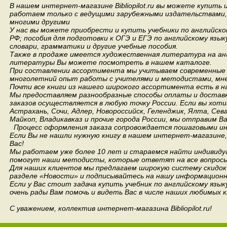
В нашем интернет-магазине Bibliopilot.ru вы можете купить
работаем только с ведущими зарубежными издательствами, такими
многими другими
У нас вы можете приобрести и купить учебники по английск
РФ; пособия для подготовки к ОГЭ и ЕГЭ по английскому язык
словари, грамматики и другие учебные пособия.
Также в продаже имеется художественная литература на анг
литературы Вы можете посмотреть в нашем каталоге.
При составлении ассортимента мы учитываем современные 
многолетний опыт работы с учителями и методистами, мнен
Почти все книги из нашего широкого ассортимента есть в н
Мы предоставляем разнообразные способы оплаты и доставки
заказов осуществляется в любую точку России.
Если вы хоти
Астрахань, Сочи, Адлер, Новороссийск, Геленджик, Ялта, Сев
Майкоп, Владикавказ и прочие города России, мы отправим В
Процесс оформления заказа сопровождается пошаговыми ин
Если Вы не нашли нужную книгу в нашем интернет-магазине
Вас!
Мы работаем уже более 10 лет и стараемся найти индивидуа
помогут наши методисты, которые ответят на все вопросы
Для наших клиентов мы предлагаем широкую систему скидок 
разделе «Новости» и подписывайтесь на нашу информационн
Если у Вас стоит задача купить учебник по английскому язы
очень рады Вам помочь и видеть Вас в числе наших любимых 
С уважением, коллектив интернет-магазина Bibliopilot.ru!