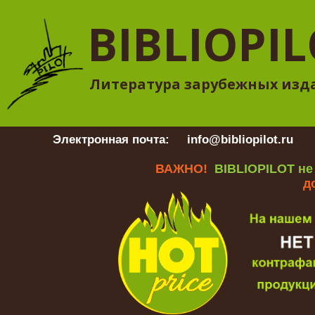
BIBLIOPI
Литература зарубежных изд
Электронная почта:
info@bibliopilot.ru
Гр
ВАЖНО!
BIBLIOPILOT не
д