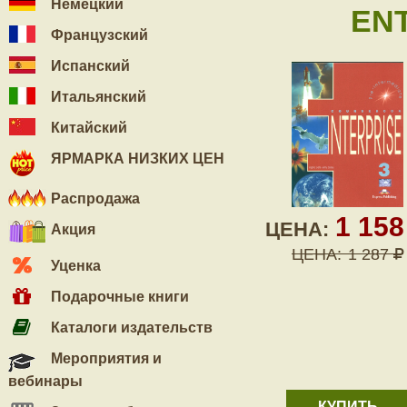
Немецкий
ENT
Французский
Испанский
Итальянский
Китайский
ЯРМАРКА НИЗКИХ ЦЕН
Распродажа
1 15
ЦЕНА:
Акция
ЦЕНА:
1 287
Уценка
Подарочные книги
Каталоги издательств
Мероприятия и
вебинары
КУПИТЬ