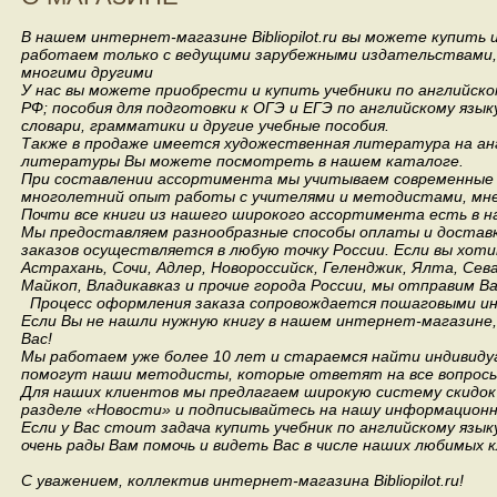
В нашем интернет-магазине Bibliopilot.ru вы можете купить
работаем только с ведущими зарубежными издательствами, такими
многими другими
У нас вы можете приобрести и купить учебники по английск
РФ; пособия для подготовки к ОГЭ и ЕГЭ по английскому язык
словари, грамматики и другие учебные пособия.
Также в продаже имеется художественная литература на анг
литературы Вы можете посмотреть в нашем каталоге.
При составлении ассортимента мы учитываем современные 
многолетний опыт работы с учителями и методистами, мнен
Почти все книги из нашего широкого ассортимента есть в н
Мы предоставляем разнообразные способы оплаты и доставки
заказов осуществляется в любую точку России.
Если вы хоти
Астрахань, Сочи, Адлер, Новороссийск, Геленджик, Ялта, Сев
Майкоп, Владикавказ и прочие города России, мы отправим В
Процесс оформления заказа сопровождается пошаговыми ин
Если Вы не нашли нужную книгу в нашем интернет-магазине
Вас!
Мы работаем уже более 10 лет и стараемся найти индивидуа
помогут наши методисты, которые ответят на все вопросы
Для наших клиентов мы предлагаем широкую систему скидок 
разделе «Новости» и подписывайтесь на нашу информационн
Если у Вас стоит задача купить учебник по английскому язы
очень рады Вам помочь и видеть Вас в числе наших любимых 
С уважением, коллектив интернет-магазина Bibliopilot.ru!