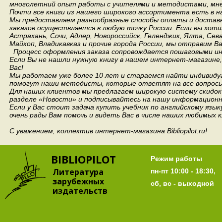
многолетний опыт работы с учителями и методистами, мнен
Почти все книги из нашего широкого ассортимента есть в н
Мы предоставляем разнообразные способы оплаты и доставки
заказов осуществляется в любую точку России.
Если вы хоти
Астрахань, Сочи, Адлер, Новороссийск, Геленджик, Ялта, Сев
Майкоп, Владикавказ и прочие города России, мы отправим В
Процесс оформления заказа сопровождается пошаговыми ин
Если Вы не нашли нужную книгу в нашем интернет-магазине
Вас!
Мы работаем уже более 10 лет и стараемся найти индивидуа
помогут наши методисты, которые ответят на все вопросы
Для наших клиентов мы предлагаем широкую систему скидок 
разделе «Новости» и подписывайтесь на нашу информационн
Если у Вас стоит задача купить учебник по английскому язы
очень рады Вам помочь и видеть Вас в числе наших любимых 
С уважением, коллектив интернет-магазина Bibliopilot.ru!
BIBLIOPILOT
Режим работы
Литература
пн-пт 10:00 - 18:30,
зарубежных
сб, вс - выходной
издательств