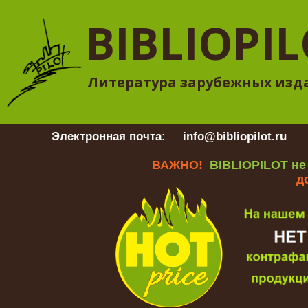
BIBLIOPI
Литература зарубежных изд
Электронная почта:
info@bibliopilot.ru
Гр
ВАЖНО!
BIBLIOPILOT не
д