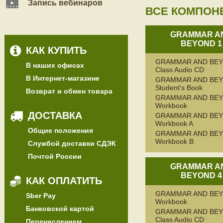
Запись вебинаров
ВСЕ КОМПОН
GRAMMAR A
BEYOND 1
КАК КУПИТЬ
GRAMMAR AND BEY
В наших офисах
Class Audio CD
В Интернет-магазине
GRAMMAR AND BEY
Student's Book
Возврат и обмен товара
GRAMMAR AND BEY
Workbook
ДОСТАВКА
GRAMMAR AND BEY
Workbook A
Общие положения
GRAMMAR AND BEY
Workbook B
Службой доставки СДЭК
Почтой России
GRAMMAR A
BEYOND 4
КАК ОПЛАТИТЬ
GRAMMAR AND BEY
Sber Pay
Workbook
Банковской картой
GRAMMAR AND BEY
Class Audio CD
Перечислением