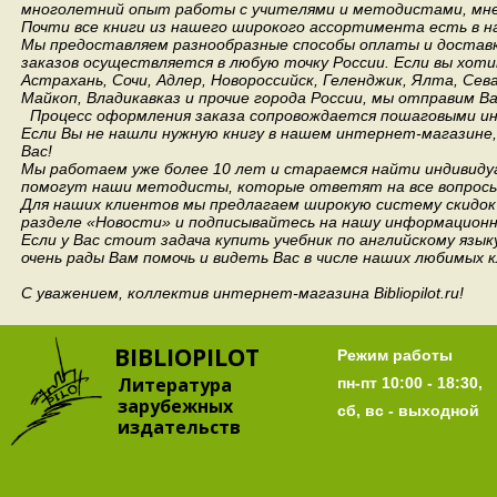
многолетний опыт работы с учителями и методистами, мнен
Почти все книги из нашего широкого ассортимента есть в н
Мы предоставляем разнообразные способы оплаты и доставки
заказов осуществляется в любую точку России.
Если вы хоти
Астрахань, Сочи, Адлер, Новороссийск, Геленджик, Ялта, Сев
Майкоп, Владикавказ и прочие города России, мы отправим В
Процесс оформления заказа сопровождается пошаговыми ин
Если Вы не нашли нужную книгу в нашем интернет-магазине
Вас!
Мы работаем уже более 10 лет и стараемся найти индивидуа
помогут наши методисты, которые ответят на все вопросы
Для наших клиентов мы предлагаем широкую систему скидок 
разделе «Новости» и подписывайтесь на нашу информационн
Если у Вас стоит задача купить учебник по английскому язы
очень рады Вам помочь и видеть Вас в числе наших любимых 
С уважением, коллектив интернет-магазина Bibliopilot.ru!
BIBLIOPILOT
Режим работы
Литература
пн-пт 10:00 - 18:30,
зарубежных
сб, вс - выходной
издательств