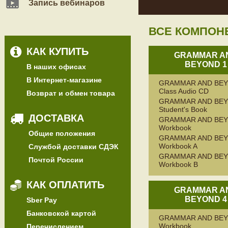
Запись вебинаров
ВСЕ КОМПОН
КАК КУПИТЬ
GRAMMAR A
BEYOND 1
В наших офисах
В Интернет-магазине
GRAMMAR AND BEY
Class Audio CD
Возврат и обмен товара
GRAMMAR AND BEY
Student's Book
ДОСТАВКА
GRAMMAR AND BEY
Workbook
Общие положения
GRAMMAR AND BEY
Workbook A
Службой доставки СДЭК
GRAMMAR AND BEY
Почтой России
Workbook B
КАК ОПЛАТИТЬ
GRAMMAR A
BEYOND 4
Sber Pay
Банковской картой
GRAMMAR AND BEY
Workbook
Перечислением