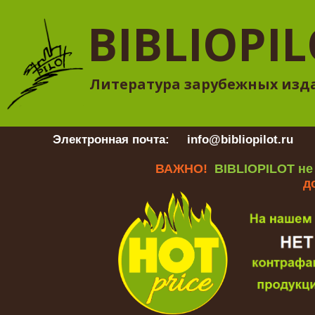
BIBLIOPI
Литература зарубежных изд
Электронная почта:
info@bibliopilot.ru
Гр
ВАЖНО!
BIBLIOPILOT не
д