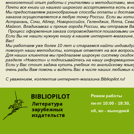
многолетний опыт работы с учителями и методистами, мнен
Почти все книги из нашего широкого ассортимента есть в н
Мы предоставляем разнообразные способы оплаты и доставки
заказов осуществляется в любую точку России.
Если вы хоти
Астрахань, Сочи, Адлер, Новороссийск, Геленджик, Ялта, Сев
Майкоп, Владикавказ и прочие города России, мы отправим В
Процесс оформления заказа сопровождается пошаговыми ин
Если Вы не нашли нужную книгу в нашем интернет-магазине
Вас!
Мы работаем уже более 10 лет и стараемся найти индивидуа
помогут наши методисты, которые ответят на все вопросы
Для наших клиентов мы предлагаем широкую систему скидок 
разделе «Новости» и подписывайтесь на нашу информационн
Если у Вас стоит задача купить учебник по английскому язы
очень рады Вам помочь и видеть Вас в числе наших любимых 
С уважением, коллектив интернет-магазина Bibliopilot.ru!
BIBLIOPILOT
Режим работы
Литература
пн-пт 10:00 - 18:30,
зарубежных
сб, вс - выходной
издательств