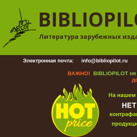
BIBLIOPI
Литература зарубежных изд
Электронная почта:
info@bibliopilot.ru
Гр
ВАЖНО!
BIBLIOPILOT не
д