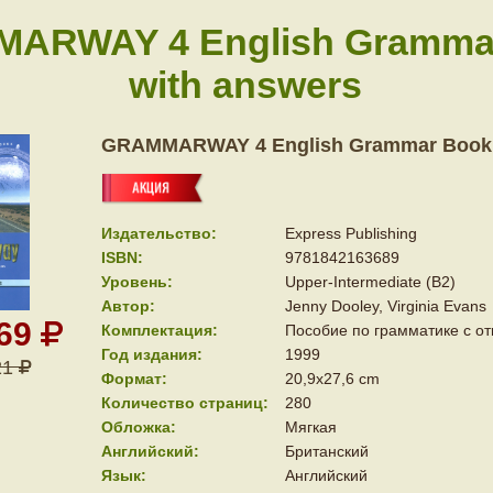
ARWAY 4 English Gramma
with answers
GRAMMARWAY 4 English Grammar Book 
Издательство:
Express Publishing
ISBN:
9781842163689
Уровень:
Upper-Intermediate (B2)
Автор:
Jenny Dooley, Virginia Evans
369
Комплектация:
Пособие по грамматике с о
Год издания:
1999
21
Формат:
20,9x27,6 cm
Количество страниц:
280
Обложка:
Мягкая
Английский:
Британский
Язык:
Английский