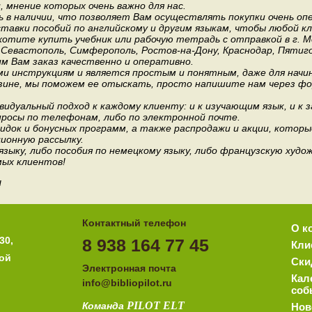
мнение которых очень важно для нас.
 в наличии, что позволяет Вам осуществлять покупки очень оп
авки пособий по английскому и другим языкам, чтобы любой к
хотите купить учебник или рабочую тетрадь с отправкой в г. 
, Севастополь, Симферополь, Ростов-на-Дону, Краснодар, Пятиго
им Вам заказ качественно и оперативно.
и инструкциям и является простым и понятным, даже для нач
зине, мы поможем ее отыскать, просто напишите нам через фор
идуальный подход к каждому клиенту: и к изучающим язык, и к 
росы по телефонам, либо по электронной почте.
док и бонусных программ, а также распродажи и акции, которы
ионную рассылку.
 языку, либо пособия по немецкому языку, либо французскую ху
мых клиентов!
!
Контактный телефон
О к
30,
8 938 164 77 45
Кли
ной
Ски
Электронная почта
Кал
i
nfo@bibliopilot.ru
соб
PILOT
ELT
Команда
Нов