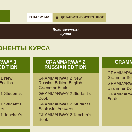
В НАЛИЧИИ
ДОБАВИТЬ В ИЗБРАННОЕ
Компоненты
курса
ОНЕНТЫ КУРСА
WAY 1
GRAMMARWAY 2
GRAMM
EDITION
RUSSIAN EDITION
GRAMMARWAY
Grammar Bo
1 New
GRAMMARWAY 2 New
English
Russian Edition English
GRAMMARWAY
Grammar Book
Grammar Boo
 Student's
GRAMMARWAY 2 Student's
GRAMMARWAY
Book
Book
 Student's
GRAMMARWAY 2 Student's
ers
Book with Answers
 Teacher's
GRAMMARWAY 2 Teacher's
Book