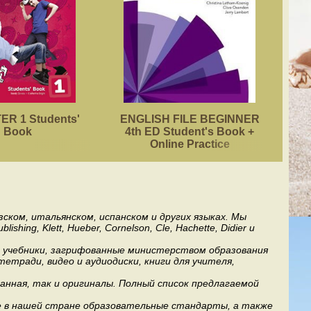
R 1 Students'
ENGLISH FILE BEGINNER
ACA
Book
4th ED Student's Book +
Online Practice
ском, итальянском, испанском и других языках. Мы
ng, Klett, Hueber, Cornelson, Cle, Hachette, Didier и
ь учебники, загрифованные министерством образования
етради, видео и аудиодиски, книги для учителя,
анная, так и оригиналы. Полный список предлагаемой
е в нашей стране образовательные стандарты, а также