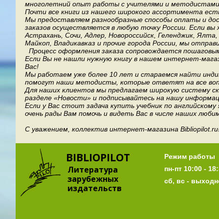
многолетний опыт работы с учителями и методистами, 
Почти все книги из нашего широкого ассортимента есть
Мы предоставляем разнообразные способы оплаты и дост
заказов осуществляется в любую точку России.
Если вы 
Астрахань, Сочи, Адлер, Новороссийск, Геленджик, Ялта
Майкоп, Владикавказ и прочие города России, мы отправ
Процесс оформления заказа сопровождается пошаговым
Если Вы не нашли нужную книгу в нашем интернет-мага
Вас!
Мы работаем уже более 10 лет и стараемся найти индив
помогут наши методисты, которые ответят на все воп
Для наших клиентов мы предлагаем широкую систему ски
разделе «Новости» и подписывайтесь на нашу информац
Если у Вас стоит задача купить учебник по английскому
очень рады Вам помочь и видеть Вас в числе наших люби
С уважением, коллектив интернет-магазина Bibliopilot.ru
BIBLIOPILOT
Режим работы
Литература
пн-пт 10:00 - 18:
зарубежных
сб, вс - выход
издательств