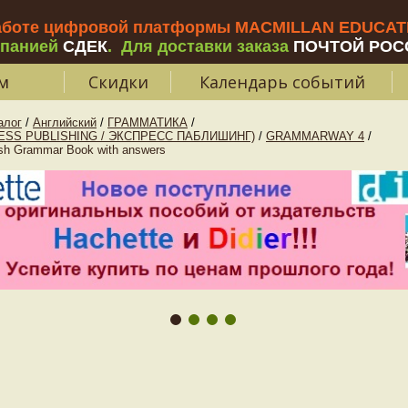
аботе цифровой платформы MACMILLAN EDUCATIO
мпанией
СДЕК
.
Для доставки заказа
ПОЧТОЙ РОС
м
Скидки
Календарь событий
алог
/
Английский
/
ГРАММАТИКА
/
SS PUBLISHING / ЭКСПРЕСС ПАБЛИШИНГ)
/
GRAMMARWAY 4
/
 Grammar Book with answers