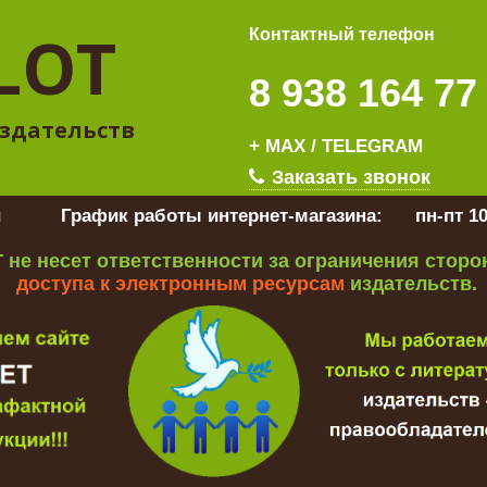
LOT
Контактный телефон
8 938 164 77
здательств
+ MAX / TELEGRAM
Заказать звонок
u
График работы интернет-магазина:
пн-пт 10
 не несет ответственности за ограничения стор
доступа к электронным ресурсам
издательств.