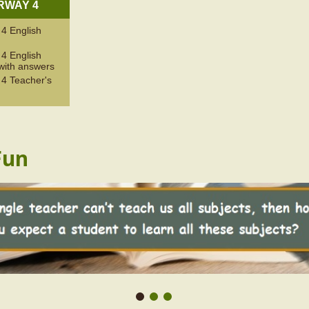
WAY 4
 English
 English
ith answers
 Teacher's
Fun