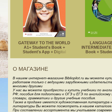
GATEWAY TO THE WORLD
LANGUAGE
A1+ Student's Book +
INTERMEDIATE 
Student's App + Digital
Book + Stude
Student's Book Pack
О МАГАЗИНЕ
В нашем интернет-магазине Bibliopilot.ru вы можете ку
работаем только с ведущими зарубежными издательствами, т
многими другими
У нас вы можете приобрести и купить учебники по англ
РФ; пособия для подготовки к ОГЭ и ЕГЭ по английскому
словари, грамматики и другие учебные пособия.
Также в продаже имеется художественная литература на
литературы Вы можете посмотреть в нашем каталоге
При составлении ассортимента мы учитываем современ