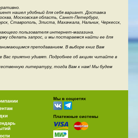
еративно.
лиент нашел удобный для себя вариант. Доставка
Москва, Московская область, Санкт-Петербург,
рск, Ставрополь, Элиста, Махачкала, Нальчик, Черкесск,
инающего пользователя интернет-магазина.
му сделать запрос, и мы постараемся найти ее для
занимающимся преподаванием. В выборе книг Вам
е Вас приятно удивят. Подробнее об акциях читайте в
дожественную литературу, тогда Вам к нам! Мы будем
Мы в соцсетях
омпании
ентам
дки
Платежные системы
ендарь
ытий
ости