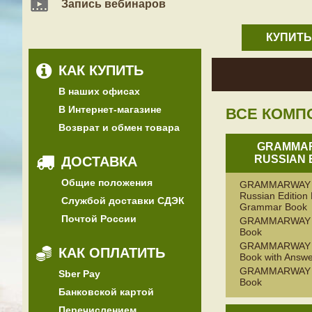
Запись вебинаров
КУПИТЬ
КАК КУПИТЬ
В наших офисах
В Интернет-магазине
ВСЕ КОМП
Возврат и обмен товара
GRAMMAR
RUSSIAN 
ДОСТАВКА
Общие положения
GRAMMARWAY 
Russian Edition 
Службой доставки СДЭК
Grammar Book
Почтой России
GRAMMARWAY 1
Book
GRAMMARWAY 1
КАК ОПЛАТИТЬ
Book with Answ
GRAMMARWAY 1
Sber Pay
Book
Банковской картой
Перечислением